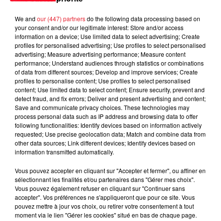
We and
our (447) partners
do the following data processing based on
your consent and/or our legitimate interest: Store and/or access
information on a device; Use limited data to select advertising; Create
profiles for personalised advertising; Use profiles to select personalised
advertising; Measure advertising performance; Measure content
performance; Understand audiences through statistics or combinations
of data from different sources; Develop and improve services; Create
profiles to personalise content; Use profiles to select personalised
content; Use limited data to select content; Ensure security, prevent and
detect fraud, and fix errors; Deliver and present advertising and content;
Save and communicate privacy choices. These technologies may
19 mai 2026
process personal data such as IP address and browsing data to offer
Pep Guardiola quitte Manchester City : une
following functionalities: Identify devices based on information actively
annonce imminente après...
requested; Use precise geolocation data; Match and combine data from
Pep Guardiola s'apprête à quitter Manchester City après une
other data sources; Link different devices; Identify devices based on
information transmitted automatically.
victoire en FA Cup, mettant fin à une ère marquée par 20
trophées.
Vous pouvez accepter en cliquant sur "Accepter et fermer", ou affiner en
sélectionnant les finalités et/ou partenaires dans "Gérer mes choix".
Vous pouvez également refuser en cliquant sur "Continuer sans
accepter". Vos préférences ne s'appliqueront que pour ce site. Vous
pouvez mettre à jour vos choix, ou retirer votre consentement à tout
moment via le lien "Gérer les cookies" situé en bas de chaque page.