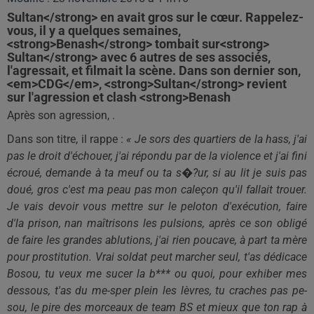
Sultan</strong> en avait gros sur le cœur. Rappelez-
vous, il y a quelques semaines,
<strong>Benash</strong> tombait sur<strong>
Sultan</strong> avec 6 autres de ses associés,
l'agressait, et filmait la scène. Dans son dernier son,
<em>CDG</em>, <strong>Sultan</strong> revient
sur l'agression et clash <strong>Benash
Après son agression, .
Dans son titre, il rappe :
« Je sors des quartiers de la hass, j'ai
pas le droit d'échouer, j'ai répondu par de la violence et j'ai fini
écroué, demande à ta meuf ou ta s�?ur, si au lit je suis pas
doué, gros c'est ma peau pas mon caleçon qu'il fallait trouer.
Je vais devoir vous mettre sur le peloton d'exécution, faire
d'la prison, nan maîtrisons les pulsions, après ce son obligé
de faire les grandes ablutions, j'ai rien poucave, à part ta mère
pour prostitution. Vrai soldat peut marcher seul, t'as dédicace
Bosou, tu veux me sucer la b*** ou quoi, pour exhiber mes
dessous, t'as du me-sper plein les lèvres, tu craches pas pe-
sou, le pire des morceaux de team BS et mieux que ton rap à