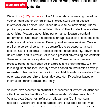
Le respect de votre vie privée est notre
priorité
We and
our (447) partners
do the following data processing based on
your consent and/or our legitimate interest: Store and/or access
information on a device; Use limited data to select advertising; Create
profiles for personalised advertising; Use profiles to select personalised
advertising; Measure advertising performance; Measure content
performance; Understand audiences through statistics or combinations
of data from different sources; Develop and improve services; Create
profiles to personalise content; Use profiles to select personalised
content; Use limited data to select content; Ensure security, prevent and
detect fraud, and fix errors; Deliver and present advertising and content;
Save and communicate privacy choices. These technologies may
process personal data such as IP address and browsing data to offer
following functionalities: Identify devices based on information actively
requested; Use precise geolocation data; Match and combine data from
other data sources; Link different devices; Identify devices based on
information transmitted automatically.
Vous pouvez accepter en cliquant sur "Accepter et fermer", ou affiner en
sélectionnant les finalités et/ou partenaires dans "Gérer mes choix".
Vous pouvez également refuser en cliquant sur "Continuer sans
accepter". Vos préférences ne s'appliqueront que pour ce site. Vous
pouvez mettre à jour vos choix, ou retirer votre consentement à tout