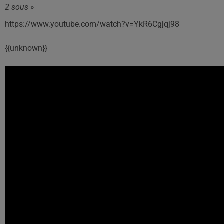
2 sous »
https://www.youtube.com/watch?v=YkR6Cgjqj98
{{unknown}}