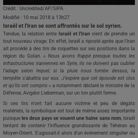
Crédit :
Uncredited/AP/SIPA
Modifié : 10 mai 2018 à 13h27
Israël et l'Iran se sont affrontés sur le sol syrien.
Tendue
, la relation entre
Israël et l'Iran
vient
de prendre un
tout nouveau virage.
En effet, Israël a riposté après que l'Iran
ait procédé à des tirs de roquettes sur ses positions dans la
région du
Golan
.
« Nous avons frappé presque toutes les
infrastructures iraniennes en Syrie, ils ne doivent pas oublier
l’adage selon lequel, si la pluie nous tombe dessus, la
tempête s’abattra sur eux.
J’espère que cet épisode est clos
et qu’ils ont compris »
a notamment déclaré le ministre de la
Défense,
Avigdor
Lieberman
, sur un ton plutôt ferme.
Si ces tirs n'ont fait aucune victime et peu de dégâts
matériels, la symbolique est tout de même assez importante
puisque
les deux pays se vouent une haine sans nom
, Israël
tentant de contenir l'influence grandissante de Téhéran au
Moyen-Orient.
S'agissait-il alors d'un événement singulier ou