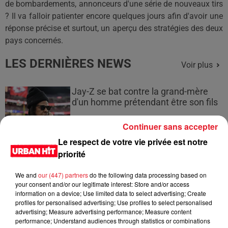
de bombardements, annonceurs d'une série de nouveaux tirs
?
Il va falloir patienter encore quelques jours afin d'avoir une
réponse précise et surtout, un aperçu des stratégies des deux
pays concernés.
LES DERNIÈRES NEWS
Voir plus
Jay-Z se bat contre la grand-mère
d'un homme prétendant être son fils
Continuer sans accepter
Le respect de votre vie privée est notre
priorité
Cassie met fin à une ex-escorte
masculine dans sa bataille...
We and
our (447) partners
do the following data processing based on
your consent and/or our legitimate interest: Store and/or access
information on a device; Use limited data to select advertising; Create
profiles for personalised advertising; Use profiles to select personalised
advertising; Measure advertising performance; Measure content
performance; Understand audiences through statistics or combinations
Des vitres tombent de la tour