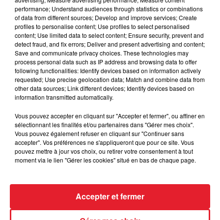
performance; Understand audiences through statistics or combinations
of data from different sources; Develop and improve services; Create
profiles to personalise content; Use profiles to select personalised
Des vitres tombent de la tour
content; Use limited data to select content; Ensure security, prevent and
Montparnasse : des désaccords
detect fraud, and fix errors; Deliver and present advertising and content;
entre...
Save and communicate privacy choices. These technologies may
process personal data such as IP address and browsing data to offer
following functionalities: Identify devices based on information actively
requested; Use precise geolocation data; Match and combine data from
other data sources; Link different devices; Identify devices based on
Incendies en Gironde : encore
information transmitted automatically.
plusieurs semaines avant
Vous pouvez accepter en cliquant sur "Accepter et fermer", ou affiner en
l'extinction...
sélectionnant les finalités et/ou partenaires dans "Gérer mes choix".
Vous pouvez également refuser en cliquant sur "Continuer sans
accepter". Vos préférences ne s'appliqueront que pour ce site. Vous
pouvez mettre à jour vos choix, ou retirer votre consentement à tout
moment via le lien "Gérer les cookies" situé en bas de chaque page.
Bouches-du-Rhône : les ossements
de deux militaires disparus...
Accepter et fermer