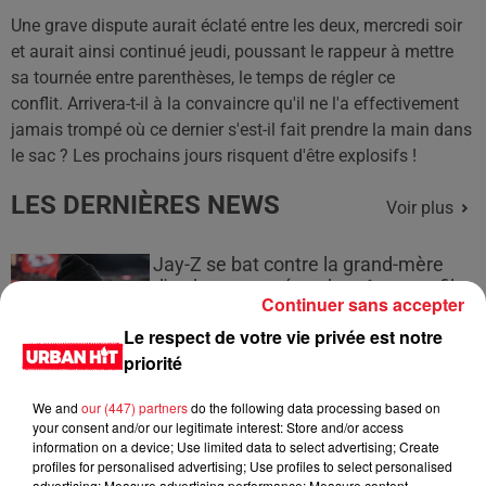
Une grave dispute aurait éclaté entre les deux, mercredi soir
et aurait ainsi continué jeudi, poussant le rappeur à mettre
sa tournée entre parenthèses, le temps de régler ce
conflit. Arrivera-t-il à la convaincre qu'il ne l'a effectivement
jamais trompé où ce dernier s'est-il fait prendre la main dans
le sac ? Les prochains jours risquent d'être explosifs !
LES DERNIÈRES NEWS
Voir plus
Jay-Z se bat contre la grand-mère
d'un homme prétendant être son fils
Continuer sans accepter
Le respect de votre vie privée est notre
priorité
We and
our (447) partners
do the following data processing based on
Cassie met fin à une ex-escorte
your consent and/or our legitimate interest: Store and/or access
masculine dans sa bataille...
information on a device; Use limited data to select advertising; Create
profiles for personalised advertising; Use profiles to select personalised
advertising; Measure advertising performance; Measure content