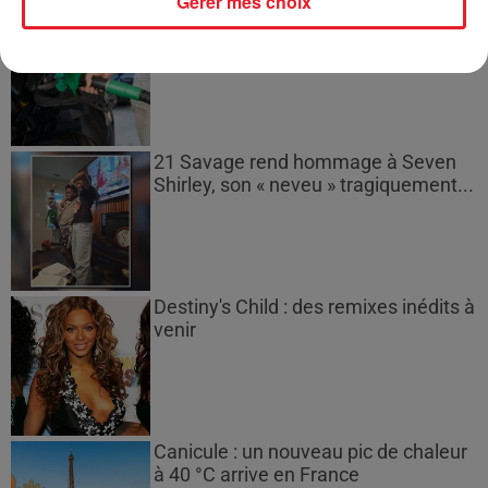
Gérer mes choix
Les prix des carburants explosent :
gazole et SP95-E10 au-dessus de...
21 Savage rend hommage à Seven
Shirley, son « neveu » tragiquement...
Destiny's Child : des remixes inédits à
venir
Canicule : un nouveau pic de chaleur
à 40 °C arrive en France