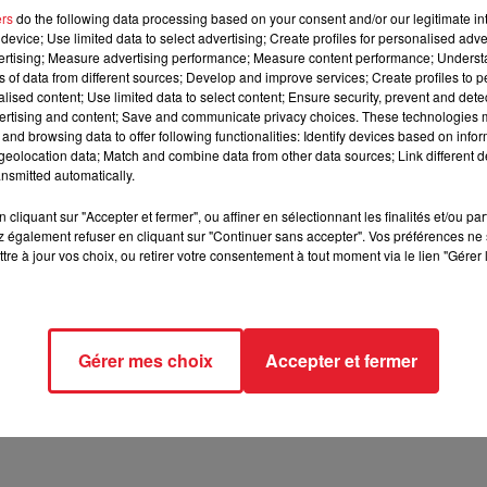
ers
do the following data processing based on your consent and/or our legitimate int
device; Use limited data to select advertising; Create profiles for personalised adver
ultait son smartphone dans son bain.
vertising; Measure advertising performance; Measure content performance; Unders
ns of data from different sources; Develop and improve services; Create profiles to 
alised content; Use limited data to select content; Ensure security, prevent and detect
ertising and content; Save and communicate privacy choices. These technologies
tre-Dame, une petit commune située en Maine-et-Loire. Aux alento
and browsing data to offer following functionalities: Identify devices based on infor
isé alors qu'il consultait son téléphone, branché au secteur. 
eolocation data; Match and combine data from other data sources; Link different de
nsmitted automatically.
rendus sur place.
cliquant sur "Accepter et fermer", ou affiner en sélectionnant les finalités et/ou pa
ers lui ont prodigué les premiers secours. Ils ont alors réuss
 également refuser en cliquant sur "Continuer sans accepter". Vos préférences ne 
rêt cardio-respiratoire. Héliporté au CHU d'Angers, la jeune vict
tre à jour vos choix, ou retirer votre consentement à tout moment via le lien "Gérer 
Gérer mes choix
Accepter et fermer