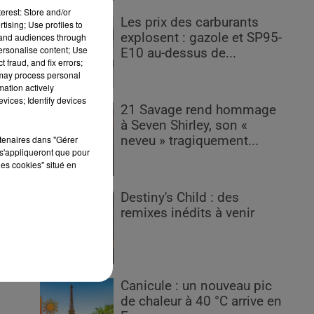
erest: Store and/or
Les prix des carburants
tising; Use profiles to
explosent : gazole et SP95-
tand audiences through
personalise content; Use
E10 au-dessus de...
 fraud, and fix errors;
 may process personal
urs
mation actively
Les
vices; Identify devices
21 Savage rend hommage
à Seven Shirley, son «
rtenaires dans "Gérer
neveu » tragiquement...
i à
s'appliqueront que pour
ime
les cookies" situé en
Destiny's Child : des
remixes inédits à venir
Canicule : un nouveau pic
de chaleur à 40 °C arrive en