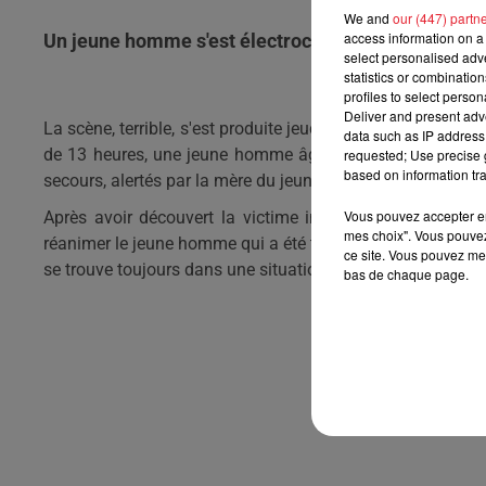
We and
our (447) partn
access information on a 
Un jeune homme s'est électrocuté alors qu'il cons
select personalised ad
statistics or combinatio
profiles to select person
Deliver and present adv
La scène, terrible, s'est produite jeudi dernier au Puy-No
data such as IP address 
de 13 heures, une jeune homme âgé de 18 ans s'est électr
requested; Use precise g
based on information tra
secours, alertés par la mère du jeune homme, se sont vite 
Vous pouvez accepter en 
Après avoir découvert la victime inconsciente, les pompi
mes choix". Vous pouvez
réanimer le jeune homme qui a été tout de suite placé en ar
ce site. Vous pouvez met
se trouve toujours dans une situation plus que critique.
bas de chaque page.