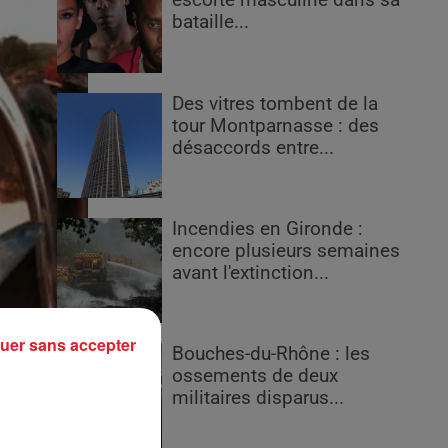
escorte masculine dans sa
bataille...
Des vitres tombent de la
tour Montparnasse : des
désaccords entre...
Incendies en Gironde :
encore plusieurs semaines
avant l'extinction...
uer sans accepter
Bouches-du-Rhône : les
ossements de deux
militaires disparus...