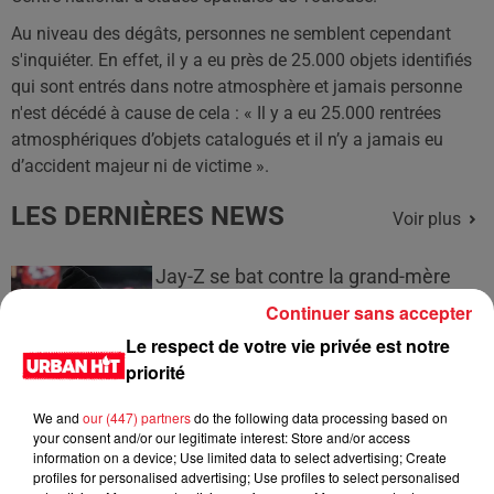
Au niveau des dégâts, personnes ne semblent cependant
s'inquiéter.
En effet, il y a eu près de 25.000 objets identifiés
qui sont entrés dans notre atmosphère et jamais personne
n'est décédé à cause de cela :
« Il y a eu 25.000 rentrées
atmosphériques d’objets catalogués et il n’y a jamais eu
d’accident majeur ni de victime ».
LES DERNIÈRES NEWS
Voir plus
Jay-Z se bat contre la grand-mère
d'un homme prétendant être son fils
Continuer sans accepter
Le respect de votre vie privée est notre
priorité
We and
our (447) partners
do the following data processing based on
Cassie met fin à une ex-escorte
your consent and/or our legitimate interest: Store and/or access
masculine dans sa bataille...
information on a device; Use limited data to select advertising; Create
profiles for personalised advertising; Use profiles to select personalised