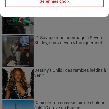
Gérer mes choix
Les prix des carburants explosent :
gazole et SP95-E10 au-dessus de...
21 Savage rend hommage à Seven
Shirley, son « neveu » tragiquement...
Destiny's Child : des remixes inédits à
venir
Canicule : un nouveau pic de chaleur
à 40 °C arrive en France