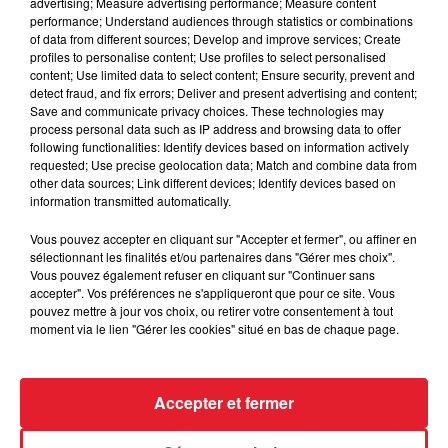
advertising; Measure advertising performance; Measure content
performance; Understand audiences through statistics or combinations
of data from different sources; Develop and improve services; Create
profiles to personalise content; Use profiles to select personalised
Des vitres tombent de la tour
content; Use limited data to select content; Ensure security, prevent and
Montparnasse : des désaccords
detect fraud, and fix errors; Deliver and present advertising and content;
entre...
Save and communicate privacy choices. These technologies may
process personal data such as IP address and browsing data to offer
following functionalities: Identify devices based on information actively
requested; Use precise geolocation data; Match and combine data from
other data sources; Link different devices; Identify devices based on
information transmitted automatically.
Incendies en Gironde : encore
plusieurs semaines avant
Vous pouvez accepter en cliquant sur "Accepter et fermer", ou affiner en
l'extinction...
sélectionnant les finalités et/ou partenaires dans "Gérer mes choix".
Vous pouvez également refuser en cliquant sur "Continuer sans
accepter". Vos préférences ne s'appliqueront que pour ce site. Vous
pouvez mettre à jour vos choix, ou retirer votre consentement à tout
moment via le lien "Gérer les cookies" situé en bas de chaque page.
Bouches-du-Rhône : les ossements
de deux militaires disparus...
Accepter et fermer