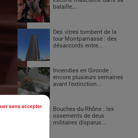
escorte masculine dans sa
bataille...
Des vitres tombent de la
tour Montparnasse : des
désaccords entre...
Incendies en Gironde :
encore plusieurs semaines
avant l'extinction...
uer sans accepter
Bouches-du-Rhône : les
ossements de deux
militaires disparus...