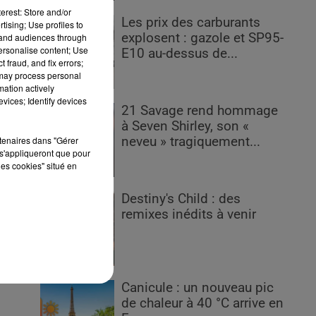
erest: Store and/or
Les prix des carburants
tising; Use profiles to
explosent : gazole et SP95-
tand audiences through
personalise content; Use
E10 au-dessus de...
 fraud, and fix errors;
 may process personal
mation actively
man
vices; Identify devices
21 Savage rend hommage
pas
à Seven Shirley, son «
 le
rtenaires dans "Gérer
neveu » tragiquement...
 de
s'appliqueront que pour
tte
les cookies" situé en
Destiny's Child : des
 la
remixes inédits à venir
ui,
Canicule : un nouveau pic
de chaleur à 40 °C arrive en