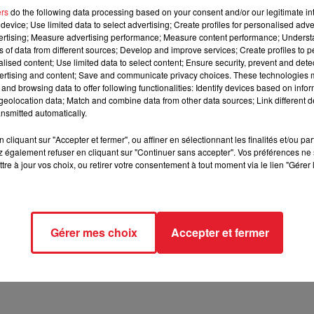
ers
do the following data processing based on your consent and/or our legitimate int
device; Use limited data to select advertising; Create profiles for personalised adver
vertising; Measure advertising performance; Measure content performance; Unders
nfants.
ns of data from different sources; Develop and improve services; Create profiles to 
alised content; Use limited data to select content; Ensure security, prevent and detect
ertising and content; Save and communicate privacy choices. These technologies
and browsing data to offer following functionalities: Identify devices based on infor
elle avait la garde à Manhattan après s'être inspirée du ro
eolocation data; Match and combine data from other data sources; Link different de
 ans, elle a tenté de plaider la folie face à un tribunal qui n'a 
nsmitted automatically.
de
« narcissique malveillante »
et de
« mal à l’état pur »
,
cliquant sur "Accepter et fermer", ou affiner en sélectionnant les finalités et/ou pa
uagénaire devrait être privée de tout espoir de liberté.
Atteinte
 également refuser en cliquant sur "Continuer sans accepter". Vos préférences ne 
i était dans un état second au moment des faits.
Cependant, ce
tre à jour vos choix, ou retirer votre consentement à tout moment via le lien "Gérer 
imé que la clémence n'était pas à l'ordre du jour.
t du cours de dans de sa fille.
Ouvrant la porte, elle découvrira
 avoir reçu de nombreux coups de couteau.
Le père de famille l
Gérer mes choix
Accepter et fermer
érer d'un voyage d'affaires à San Francisco.