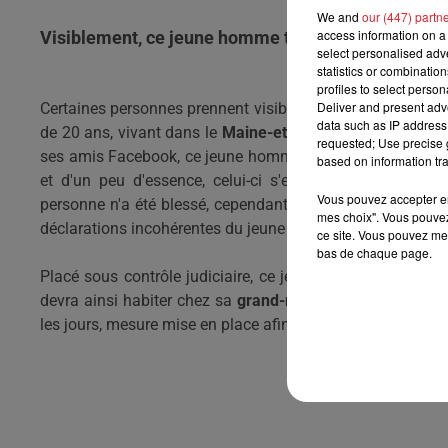
We and
our (447) partn
access information on a 
Visiblement, ce jeune homme tenait un peu trop à ê
select personalised ad
statistics or combinatio
profiles to select person
Deliver and present adv
Certaines personnes prennent visiblement les réseaux so
data such as IP address 
de 20 ans, vivant dans le
Maine-et-Loire
à Châteauneuf-s
requested; Use precise g
ses amis Facebook, ce jeune homme a totalement craqué
based on information tra
et d'un peu d'essence, celui-ci s'est pointé chez son 
Vous pouvez accepter en 
personne n'a été blessé, cependant, une expertise psychia
mes choix". Vous pouvez
déclarations incohérentes du jeune homme.
ce site. Vous pouvez met
bas de chaque page.
Placé sous contrôle judiciaire, ce jeune homme est sous 
devra ainsi habiter chez sa
grand-mère.
En outre, celui-
les jours, mesure mise en place afin que celui-ci n'entre p