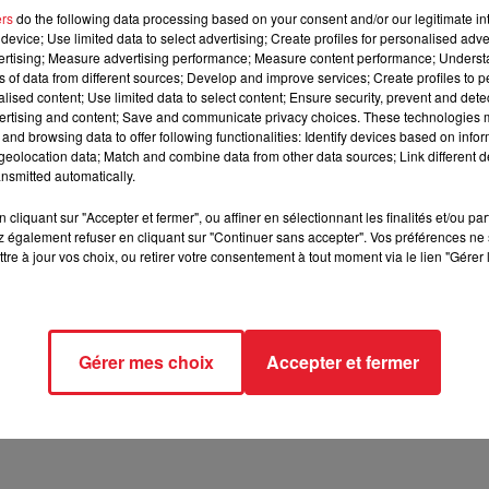
ers
do the following data processing based on your consent and/or our legitimate int
device; Use limited data to select advertising; Create profiles for personalised adver
tre ami avec son voisin...
vertising; Measure advertising performance; Measure content performance; Unders
ns of data from different sources; Develop and improve services; Create profiles to 
alised content; Use limited data to select content; Ensure security, prevent and detect
ertising and content; Save and communicate privacy choices. These technologies
ciaux vraiment à cœur.
C'est notamment le cas de ce jeune ho
and browsing data to offer following functionalities: Identify devices based on infor
ur-Sarthe.
En effet, après avoir appris que son voisin l'ait retiré
eolocation data; Match and combine data from other data sources; Link different de
.
Résultat ?
Après s'être saisi d'une bouteille de bière, d'un chif
nsmitted automatically.
ex-ami, afin de lui balancer un
cocktail Molotov
.
Heureuseme
cliquant sur "Accepter et fermer", ou affiner en sélectionnant les finalités et/ou pa
trique a été demandée par le tribunal correctionnel au regard 
 également refuser en cliquant sur "Continuer sans accepter". Vos préférences ne 
tre à jour vos choix, ou retirer votre consentement à tout moment via le lien "Gérer 
le coup d'une peine de prison.
En l'attente de son procès, celui
ci sera également obligé de pointer au commissariat d'Angers t
as en contact avec sa victime.
Gérer mes choix
Accepter et fermer