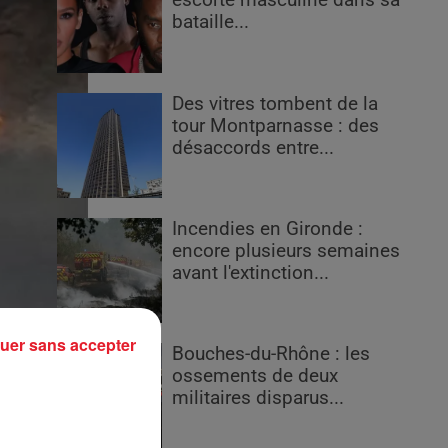
escorte masculine dans sa
bataille...
Des vitres tombent de la
tour Montparnasse : des
désaccords entre...
Incendies en Gironde :
encore plusieurs semaines
avant l'extinction...
uer sans accepter
Bouches-du-Rhône : les
ossements de deux
militaires disparus...