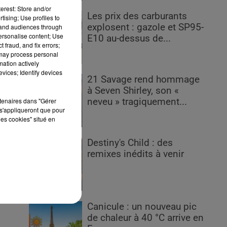
erest: Store and/or
Les prix des carburants
tising; Use profiles to
explosent : gazole et SP95-
tand audiences through
personalise content; Use
E10 au-dessus de...
 fraud, and fix errors;
 may process personal
mme
mation actively
 de
vices; Identify devices
21 Savage rend hommage
fon
à Seven Shirley, son «
nt,
rtenaires dans "Gérer
neveu » tragiquement...
des
s'appliqueront que pour
les cookies" situé en
-ci
Destiny's Child : des
ous
remixes inédits à venir
Canicule : un nouveau pic
de chaleur à 40 °C arrive en