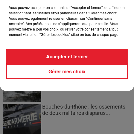
Vous pouvez accepter en cliquant sur "Accepter et fermer", ou affiner en
sélectionnant les finalités et/ou partenaires dans "Gérer mes choix".
Vous pouvez également refuser en cliquant sur "Continuer sans
accepter". Vos préférences ne s'appliqueront que pour ce site. Vous
Des vitres tombent de la tour
pouvez mettre à jour vos choix, ou retirer votre consentement à tout
Montparnasse : des désaccords
moment via le lien "Gérer les cookies" situé en bas de chaque page.
entre...
Accepter et fermer
Incendies en Gironde : encore
Gérer mes choix
plusieurs semaines avant
l'extinction...
Bouches-du-Rhône : les ossements
de deux militaires disparus...