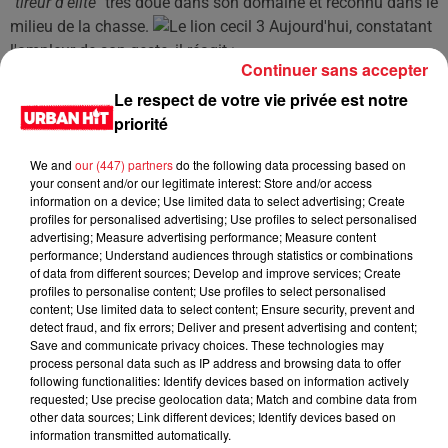
"
tireur d'élite
" très doué dans son domaine et reconnu dans le
milieu de la chasse.
Aujourd'hui, constatant
l'ampleur de son geste, il réagit :
Continuer sans accepter
"
Je regrette profondément que la poursuite d'une activité
Le respect de votre vie privée est notre
que j'aime et que je pratique avec responsabilité et dans la
priorité
légalité se soit traduite par la mort de ce lion [...] dont je ne
connaissais pas le statut de célébrité locale"
We and
our (447) partners
do the following data processing based on
your consent and/or our legitimate interest: Store and/or access
information on a device; Use limited data to select advertising; Create
LES DERNIÈRES NEWS
Voir plus
profiles for personalised advertising; Use profiles to select personalised
advertising; Measure advertising performance; Measure content
performance; Understand audiences through statistics or combinations
Jay-Z se bat contre la grand-mère
of data from different sources; Develop and improve services; Create
profiles to personalise content; Use profiles to select personalised
d'un homme prétendant être son fils
content; Use limited data to select content; Ensure security, prevent and
detect fraud, and fix errors; Deliver and present advertising and content;
Save and communicate privacy choices. These technologies may
process personal data such as IP address and browsing data to offer
following functionalities: Identify devices based on information actively
requested; Use precise geolocation data; Match and combine data from
Cassie met fin à une ex-escorte
other data sources; Link different devices; Identify devices based on
masculine dans sa bataille...
information transmitted automatically.