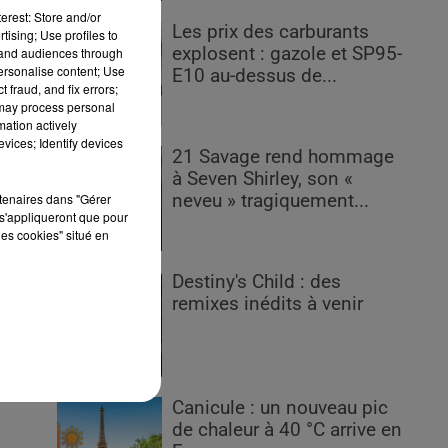
erest: Store and/or
Les prix des carburants
tising; Use profiles to
explosent : gazole et SP95-
tand audiences through
personalise content; Use
E10 au-dessus de...
 fraud, and fix errors;
 may process personal
e
mation actively
vices; Identify devices
21 Savage rend hommage
à Seven Shirley, son «
rtenaires dans "Gérer
neveu » tragiquement...
s'appliqueront que pour
les cookies" situé en
Destiny's Child : des
remixes inédits à venir
Canicule : un nouveau pic
de chaleur à 40 °C arrive en