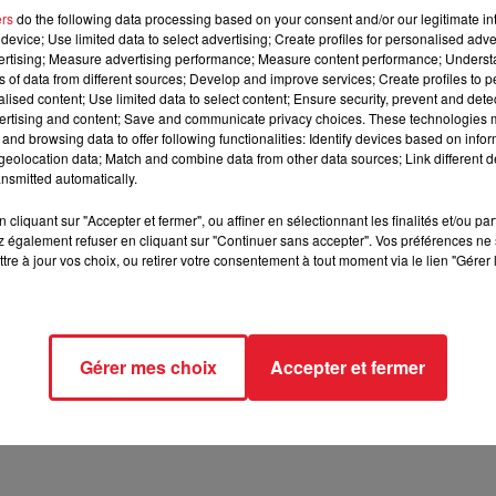
ers
do the following data processing based on your consent and/or our legitimate int
device; Use limited data to select advertising; Create profiles for personalised adver
vertising; Measure advertising performance; Measure content performance; Unders
ns of data from different sources; Develop and improve services; Create profiles to 
alised content; Use limited data to select content; Ensure security, prevent and detect
ertising and content; Save and communicate privacy choices. These technologies
lias Grandmaster Sexay est mort après s'être pendu en prison c
and browsing data to offer following functionalities: Identify devices based on infor
eolocation data; Match and combine data from other data sources; Link different de
nsmitted automatically.
'ont alors décrochés, emmenés à l'hôpital, il décèdra à l'hopital
cliquant sur "Accepter et fermer", ou affiner en sélectionnant les finalités et/ou pa
 également refuser en cliquant sur "Continuer sans accepter". Vos préférences ne 
é directement en prison. La caution avait été fixée à 40 000 $.
tre à jour vos choix, ou retirer votre consentement à tout moment via le lien "Gérer 
ais la prison y serait pour beaucoup selon ses proches.
Gérer mes choix
Accepter et fermer