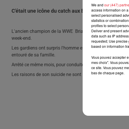
We and
our (447) partn
access information on a 
C'était une icône du catch aux Etats-Unis.
select personalised ad
statistics or combinatio
profiles to select person
Deliver and present adv
L'ancien champion de la WWE
Brian Christopher Lawler
a
data such as IP address 
week-end.
requested; Use precise g
based on information tra
Les gardiens ont surpris l'homme entrain de se pendre, ils l
entouré de sa famille.
Vous pouvez accepter en 
mes choix". Vous pouvez
Arrêté ce même mois, pour conduite en état d'ivresse, plac
ce site. Vous pouvez met
bas de chaque page.
Les raisons de son suicide ne sont pas encore connues, m