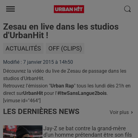
Zesau en live dans les studios
d'UrbanHit !
ACTUALITÉS
OFF (CLIPS)
Modifié : 7 janvier 2015 à 14h50
Découvrez la vidéo du live de Zesau de passage dans les
studios d'UrbanHit.
Retrouvez l'émission "
Urban Rap
" tous les lundi dès 21h en
direct sur
UrbanHit
pour l'
#ItwSansLangue2bois
.
[vimuse id="464"]
LES DERNIÈRES NEWS
Voir plus
Jay-Z se bat contre la grand-mère
d'un homme prétendant être son fils