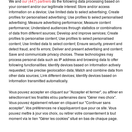
We and
our (447) partners
do the following data processing based on
your consent and/or our legitimate interest: Store and/or access
information on a device; Use limited data to select advertising; Create
profiles for personalised advertising; Use profiles to select personalised
advertising; Measure advertising performance; Measure content
Cassie met fin à une ex-escorte
performance; Understand audiences through statistics or combinations
masculine dans sa bataille...
of data from different sources; Develop and improve services; Create
profiles to personalise content; Use profiles to select personalised
content; Use limited data to select content; Ensure security, prevent and
detect fraud, and fix errors; Deliver and present advertising and content;
Save and communicate privacy choices. These technologies may
process personal data such as IP address and browsing data to offer
Des vitres tombent de la tour
following functionalities: Identify devices based on information actively
Montparnasse : des désaccords
requested; Use precise geolocation data; Match and combine data from
other data sources; Link different devices; Identify devices based on
entre...
information transmitted automatically.
Vous pouvez accepter en cliquant sur "Accepter et fermer", ou affiner en
sélectionnant les finalités et/ou partenaires dans "Gérer mes choix".
Vous pouvez également refuser en cliquant sur "Continuer sans
Incendies en Gironde : encore
accepter". Vos préférences ne s'appliqueront que pour ce site. Vous
plusieurs semaines avant
pouvez mettre à jour vos choix, ou retirer votre consentement à tout
l'extinction...
moment via le lien "Gérer les cookies" situé en bas de chaque page.