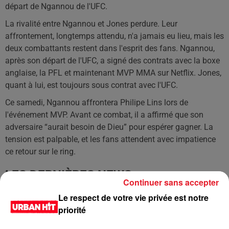
départ de Ngannou de l'UFC.
La rivalité entre Ngannou et Jones perdure. Leur
affrontement, longtemps attendu, n'a jamais eu lieu, mais les
deux combattants restent dans l'esprit des fans. Ngannou,
après son départ de l'UFC, a signé des contrats avec la boxe
anglaise, la PFL et maintenant MVP MMA sur Netflix. Jones,
quant à lui, est toujours sous contrat avec l'UFC.
Ce samedi, Ngannou affrontera Philipe Lins lors de
l'événement MVP. Avant ce combat, il a affirmé que son
adversaire “aurait besoin de Dieu” pour espérer gagner. La
tension est palpable, et les fans attendent avec impatience
ce retour sur le ring.
LES DERNIÈRES NEWS
Voir plus
Continuer sans accepter
Le respect de votre vie privée est notre
Jay-Z se bat contre la grand-mère
priorité
d'un homme prétendant être son fils