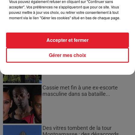
Vous pouvez également refuser en cliquant sur "Continuer sans
accepter". Vos préférences ne s'appliqueront que pour ce site. Vous
pouvez mettre à jour vos choix, ou retirer votre consentement à tout
Afficher l'élément
moment via le lien "Gérer les cookies" situé en bas de chaque page.
LES DERNIÈRES NEWS
Voir plus
Accepter et fermer
Jay-Z se bat contre la grand-mère
d'un homme prétendant être son fils
Gérer mes choix
Cassie met fin à une ex-escorte
masculine dans sa bataille...
Des vitres tombent de la tour
Montparnasse : des désaccords