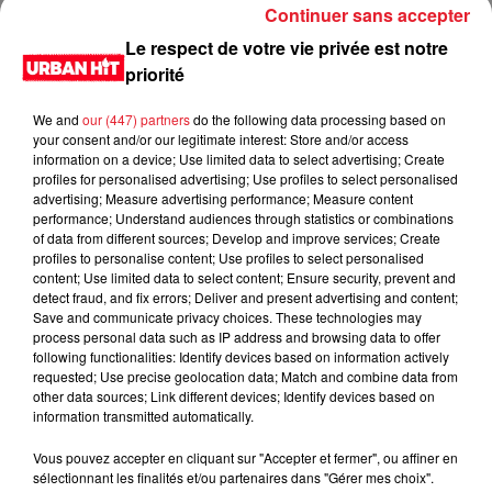
En fin de compte, Ninho continue de tracer sa propre voie,
Continuer sans accepter
jonglant avec succès entre les divers aspects de sa carrière.
Le respect de votre vie privée est notre
Sa nomination en tant qu'égérie Adidas Originals représente
priorité
une nouvelle étape significative dans le parcours de cet
artiste multifacette, affirmant sa présence notoire dans
We and
our (447) partners
do the following data processing based on
l'univers de la culture et de la créativité.
your consent and/or our legitimate interest: Store and/or access
information on a device; Use limited data to select advertising; Create
profiles for personalised advertising; Use profiles to select personalised
advertising; Measure advertising performance; Measure content
Cet élément est masqué compte-tenu du refus du
performance; Understand audiences through statistics or combinations
dépôt de cookies que vous avez exprimé. Si vous
of data from different sources; Develop and improve services; Create
souhaitez l'afficher, merci de nous donner votre accord
profiles to personalise content; Use profiles to select personalised
content; Use limited data to select content; Ensure security, prevent and
en cliquant sur le bouton ci-dessous.
detect fraud, and fix errors; Deliver and present advertising and content;
Save and communicate privacy choices. These technologies may
Afficher l'élément
process personal data such as IP address and browsing data to offer
following functionalities: Identify devices based on information actively
requested; Use precise geolocation data; Match and combine data from
other data sources; Link different devices; Identify devices based on
Cet élément est masqué compte-tenu du refus du
information transmitted automatically.
dépôt de cookies que vous avez exprimé. Si vous
Vous pouvez accepter en cliquant sur "Accepter et fermer", ou affiner en
souhaitez l'afficher, merci de nous donner votre accord
sélectionnant les finalités et/ou partenaires dans "Gérer mes choix".
en cliquant sur le bouton ci-dessous.