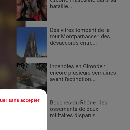
escorte masculine dans sa
bataille...
Des vitres tombent de la
tour Montparnasse : des
désaccords entre...
Incendies en Gironde :
encore plusieurs semaines
avant l'extinction...
uer sans accepter
Bouches-du-Rhône : les
ossements de deux
militaires disparus...