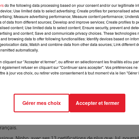
ers
do the following data processing based on your consent and/or our legitimate int
device; Use limited data to select advertising; Create profiles for personalised adver
nt le classement avec un nombre impressionnant de
vertising; Measure advertising performance; Measure content performance; Unders
ns of data from different sources; Develop and improve services; Create profiles to 
alised content; Use limited data to select content; Ensure security, prevent and detect
ertising and content; Save and communicate privacy choices. These technologies
and browsing data to offer following functionalities: Identify devices based on infor
nières certifications décernées par le Syndicat National de
eolocation data; Match and combine data from other data sources; Link different de
 lourds de la scène musicale, s'imposent une fois de plus en ha
nsmitted automatically.
ord parmi les rappeurs français, tandis que Jul, le rappeur
ns.
cliquant sur "Accepter et fermer", ou affiner en sélectionnant les finalités et/ou pa
 également refuser en cliquant sur "Continuer sans accepter". Vos préférences ne 
amant, sont des témoins de la réussite et de la popularité des
tre à jour vos choix, ou retirer votre consentement à tout moment via le lien "Gérer 
eaming, ces récompenses prennent encore plus de valeur. Ninho,
en tête du classement. Mais Jul, avec sa capacité à produire de
m 'Mise à jour' a démarré en trombe, décrochant un disque d'or dès
Gérer mes choix
Accepter et fermer
n palmarès, incluant 'GTA' en collaboration avec Heuss l'Enfoiré
ns oublier 'Aghju capitu' et 'J’fais que danser'. Ces succès
français.
sique. Ninho, avec ses 13 certifications de plus que Jul, pourrai