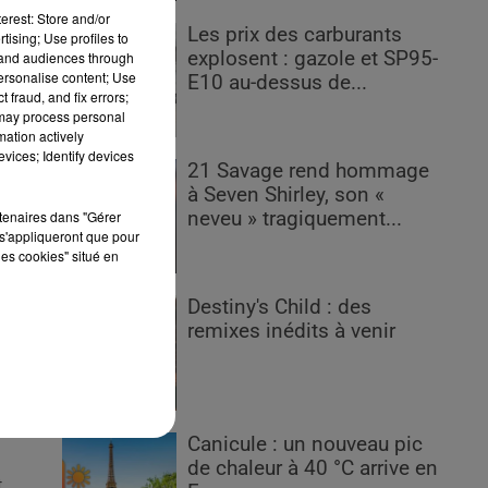
erest: Store and/or
Les prix des carburants
tising; Use profiles to
explosent : gazole et SP95-
tand audiences through
personalise content; Use
E10 au-dessus de...
 fraud, and fix errors;
 may process personal
mation actively
vices; Identify devices
ut
21 Savage rend hommage
à Seven Shirley, son «
rtenaires dans "Gérer
neveu » tragiquement...
s'appliqueront que pour
les cookies" situé en
Destiny's Child : des
s
remixes inédits à venir
,
Canicule : un nouveau pic
de chaleur à 40 °C arrive en
t