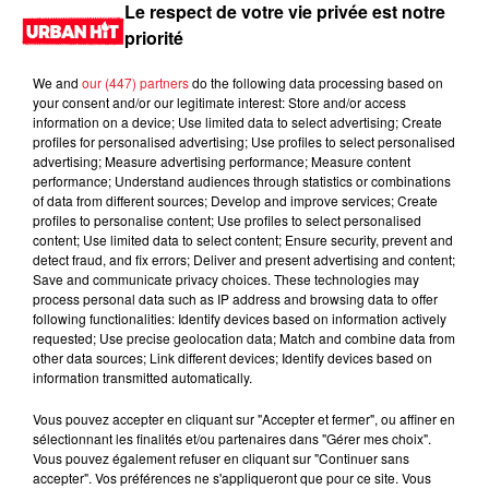
Le respect de votre vie privée est notre
priorité
LES DERNIÈRES NEWS
Voir plus
We and
our (447) partners
do the following data processing based on
Jay-Z se bat contre la grand-mère
your consent and/or our legitimate interest: Store and/or access
information on a device; Use limited data to select advertising; Create
d'un homme prétendant être son fils
profiles for personalised advertising; Use profiles to select personalised
advertising; Measure advertising performance; Measure content
performance; Understand audiences through statistics or combinations
of data from different sources; Develop and improve services; Create
profiles to personalise content; Use profiles to select personalised
content; Use limited data to select content; Ensure security, prevent and
Cassie met fin à une ex-escorte
detect fraud, and fix errors; Deliver and present advertising and content;
masculine dans sa bataille...
Save and communicate privacy choices. These technologies may
process personal data such as IP address and browsing data to offer
following functionalities: Identify devices based on information actively
requested; Use precise geolocation data; Match and combine data from
other data sources; Link different devices; Identify devices based on
information transmitted automatically.
Des vitres tombent de la tour
Montparnasse : des désaccords
Vous pouvez accepter en cliquant sur "Accepter et fermer", ou affiner en
entre...
sélectionnant les finalités et/ou partenaires dans "Gérer mes choix".
Vous pouvez également refuser en cliquant sur "Continuer sans
accepter". Vos préférences ne s'appliqueront que pour ce site. Vous