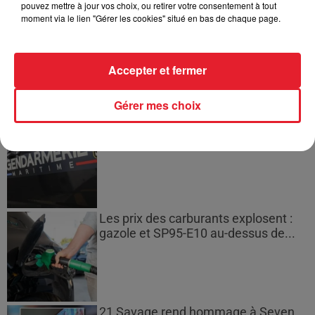
pouvez mettre à jour vos choix, ou retirer votre consentement à tout
moment via le lien "Gérer les cookies" situé en bas de chaque page.
Incendies en Gironde : encore
plusieurs semaines avant
l'extinction...
Accepter et fermer
Gérer mes choix
Bouches-du-Rhône : les ossements
de deux militaires disparus...
Les prix des carburants explosent :
gazole et SP95-E10 au-dessus de...
21 Savage rend hommage à Seven