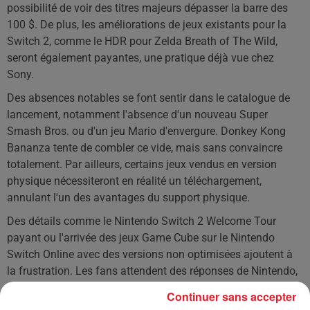
possibilité de voir des titres majeurs dépasser la barre des
100 $. De plus, les améliorations de jeux existants pour la
Switch 2, comme le HDR pour Zelda Breath of The Wild,
seront également payantes, une pratique déjà vue chez
Sony.
Des absences notables se font sentir dans le catalogue de
lancement, notamment l'absence d'un nouveau Super
Smash Bros. ou d'un jeu Mario d'envergure. Donkey Kong
Bananza tente de combler ce vide, mais sans convaincre
totalement. Par ailleurs, certains jeux vendus en version
physique nécessiteront en réalité un téléchargement,
annulant l'un des avantages du support physique.
Des détails comme le Nintendo Switch 2 Welcome Tour
payant ou l'arrivée des jeux Game Cube sur le Nintendo
Switch Online avec des versions non optimisées ajoutent à
la frustration. Les fans attendent des réponses de Nintendo,
espérant que la firme corrige le tir avant le lancement officiel
Continuer sans accepter
de la console.