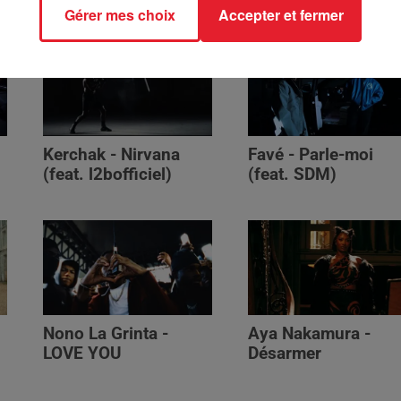
Gérer mes choix
Accepter et fermer
Kerchak - Nirvana
Favé - Parle-moi
(feat. ‪l2bofficiel‬)
(feat. SDM)
Nono La Grinta -
Aya Nakamura -
LOVE YOU
Désarmer