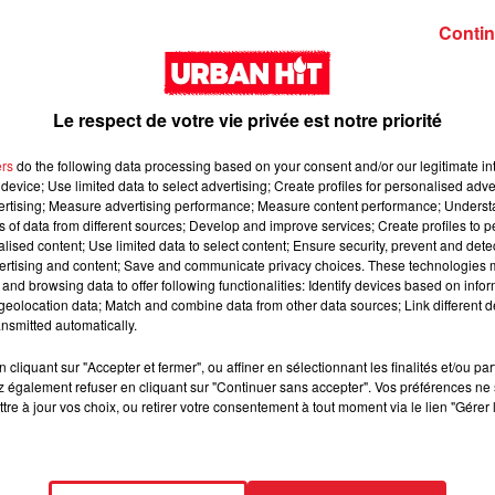
Contin
Le respect de votre vie privée est notre priorité
ers
do the following data processing based on your consent and/or our legitimate int
device; Use limited data to select advertising; Create profiles for personalised adver
vertising; Measure advertising performance; Measure content performance; Unders
Zed - Loyal
Guy2Bezbar - Big
ns of data from different sources; Develop and improve services; Create profiles to 
mama
alised content; Use limited data to select content; Ensure security, prevent and detect
ertising and content; Save and communicate privacy choices. These technologies
and browsing data to offer following functionalities: Identify devices based on infor
eolocation data; Match and combine data from other data sources; Link different de
nsmitted automatically.
cliquant sur "Accepter et fermer", ou affiner en sélectionnant les finalités et/ou pa
 également refuser en cliquant sur "Continuer sans accepter". Vos préférences ne 
tre à jour vos choix, ou retirer votre consentement à tout moment via le lien "Gérer 
GUIZMO - T’CHALLA
NAZA - BANG BAN
BANG (feat. Keblack
Gradur & Dadi)