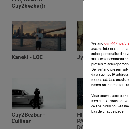
Guy2bezbar)r
We and
our (447) partn
access information on a 
select personalised ad
Kaneki - LOC
Jyeuhair - AH BON
statistics or combinatio
profiles to select person
Deliver and present adv
data such as IP address 
requested; Use precise g
based on information tra
Vous pouvez accepter en 
mes choix". Vous pouvez
ce site. Vous pouvez met
bas de chaque page.
Guy2Bezbar -
HIMRA, NINHO, NO
Cullinan
PAIN NO GAIN -
DANS LE DOS