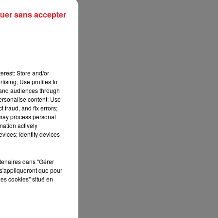
uer sans accepter
erest: Store and/or
tising; Use profiles to
tand audiences through
personalise content; Use
 fraud, and fix errors;
 may process personal
mation actively
vices; Identify devices
rtenaires dans "Gérer
s'appliqueront que pour
les cookies" situé en
G
,