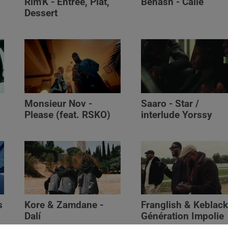
Rim'K - Entrée, Plat,
Benash - Calle
Dessert
Monsieur Nov‬ -
Saaro - Star /
Please (feat. RSKO)
interlude Yorssy
s
Kore & Zamdane -
Franglish & Keblack
Dalí
Génération Impolie