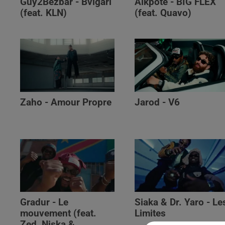
Guy2Bezbar - Bvlgari
Alkpote - BIG FLEX
(feat. KLN)
(feat. Quavo)
Zaho - Amour Propre
Jarod - V6
Gradur - Le
Siaka & Dr. Yaro - Le
mouvement (feat.
Limites
Zed, Niska &