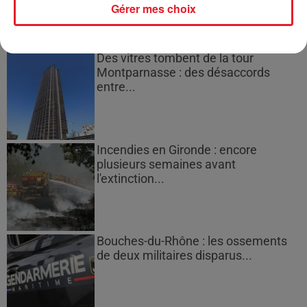
Gérer mes choix
Des vitres tombent de la tour
Montparnasse : des désaccords
entre...
Incendies en Gironde : encore
plusieurs semaines avant
l'extinction...
Bouches-du-Rhône : les ossements
de deux militaires disparus...