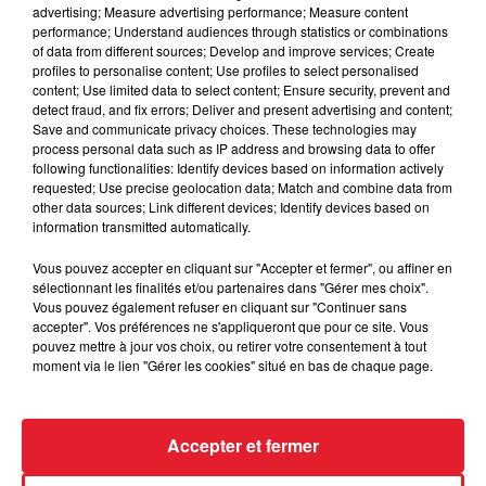
advertising; Measure advertising performance; Measure content
Muhammad, qui s’est ensuite reconverti en tant que tueurs à
performance; Understand audiences through statistics or combinations
gages, a longtemps été considéré comme un suspect
of data from different sources; Develop and improve services; Create
potentiel dans la mort de Christopher Wallas.
profiles to personalise content; Use profiles to select personalised
content; Use limited data to select content; Ensure security, prevent and
Des révélations qui nous éclairement un peu plus sur cette
detect fraud, and fix errors; Deliver and present advertising and content;
affaire mais qui restent au stade d’hypothèses sans réelles
Save and communicate privacy choices. These technologies may
process personal data such as IP address and browsing data to offer
preuves.
Autant vous dire que l’affaire de la mort de B.I.G (et
following functionalities: Identify devices based on information actively
de 2Pac) est encore loin d’être complètement résolue…
requested; Use precise geolocation data; Match and combine data from
other data sources; Link different devices; Identify devices based on
LES DERNIÈRES NEWS
information transmitted automatically.
Voir plus
Vous pouvez accepter en cliquant sur "Accepter et fermer", ou affiner en
sélectionnant les finalités et/ou partenaires dans "Gérer mes choix".
Jay-Z se bat contre la grand-mère
Vous pouvez également refuser en cliquant sur "Continuer sans
d'un homme prétendant être son fils
accepter". Vos préférences ne s'appliqueront que pour ce site. Vous
pouvez mettre à jour vos choix, ou retirer votre consentement à tout
moment via le lien "Gérer les cookies" situé en bas de chaque page.
Cassie met fin à une ex-escorte
Accepter et fermer
masculine dans sa bataille...