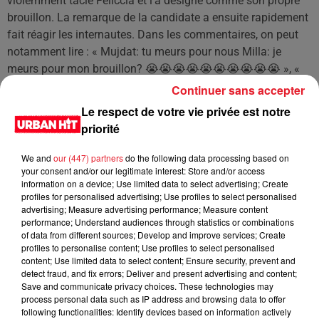
violemment taclé Féliccia et l’a désigné comme son propre
brouillon. La remarque de la candidate a ensuite rapidement
fait réagir les internautes. Dans les commentaires, on peut
notamment lire : « Mujdat: tu meurs pour nous Milla: je
meurs pour mon brouillon? 😭😭😭😭😭😭😭😭😭😭 », «
« Mon brouillon » joppppppp QUEEN MILLA JASMINE » ou
Continuer sans accepter
encore « mec sort avec la version eco plus de Milla et il dit
Le respect de votre vie privée est notre
que c’est elle qui est encore amoureuse mec elle a pas prit
priorité
ton sosie pour refaire sa vie elle ».
We and
our (447) partners
do the following data processing based on
Ce début d’aventure s’annonce décidément haut en couleur.
your consent and/or our legitimate interest: Store and/or access
Rdv le 17 mai sur W9
information on a device; Use limited data to select advertising; Create
profiles for personalised advertising; Use profiles to select personalised
advertising; Measure advertising performance; Measure content
performance; Understand audiences through statistics or combinations
LES DERNIÈRES NEWS
of data from different sources; Develop and improve services; Create
Voir plus
profiles to personalise content; Use profiles to select personalised
content; Use limited data to select content; Ensure security, prevent and
Jay-Z se bat contre la grand-mère
detect fraud, and fix errors; Deliver and present advertising and content;
Save and communicate privacy choices. These technologies may
d'un homme prétendant être son fils
process personal data such as IP address and browsing data to offer
following functionalities: Identify devices based on information actively