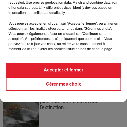
requested; Use precise geolocation data; Match and combine data from
other data sources; Link different devices; Identify devices based on
information transmitted automatically.
Cassie met fin à une ex-escorte
Vous pouvez accepter en cliquant sur "Accepter et fermer", ou affiner en
masculine dans sa bataille...
sélectionnant les finalités et/ou partenaires dans "Gérer mes choix".
Vous pouvez également refuser en cliquant sur "Continuer sans
accepter". Vos préférences ne s'appliqueront que pour ce site. Vous
pouvez mettre à jour vos choix, ou retirer votre consentement à tout
moment via le lien "Gérer les cookies" situé en bas de chaque page.
Des vitres tombent de la tour
Montparnasse : des désaccords
Accepter et fermer
entre...
Gérer mes choix
Incendies en Gironde : encore
plusieurs semaines avant
l'extinction...