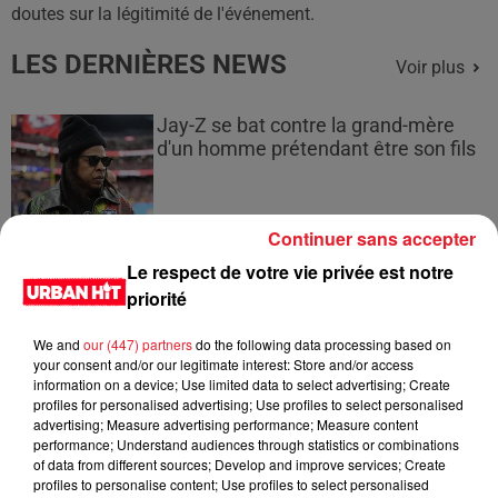
doutes sur la légitimité de l'événement.
LES DERNIÈRES NEWS
Voir plus
Jay-Z se bat contre la grand-mère
d'un homme prétendant être son fils
Continuer sans accepter
Le respect de votre vie privée est notre
Cassie met fin à une ex-escorte
priorité
masculine dans sa bataille...
We and
our (447) partners
do the following data processing based on
your consent and/or our legitimate interest: Store and/or access
information on a device; Use limited data to select advertising; Create
profiles for personalised advertising; Use profiles to select personalised
Des vitres tombent de la tour
advertising; Measure advertising performance; Measure content
Montparnasse : des désaccords
performance; Understand audiences through statistics or combinations
of data from different sources; Develop and improve services; Create
entre...
profiles to personalise content; Use profiles to select personalised