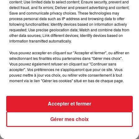
content; Use limited data to select content; Ensure security, prevent and
detect fraud, and fix errors; Deliver and present advertising and content;
Save and communicate privacy choices. These technologies may
process personal data such as IP address and browsing data to offer
Incendies en Gironde : encore
following functionalities: Identify devices based on information actively
plusieurs semaines avant
requested; Use precise geolocation data; Match and combine data from
l'extinction...
other data sources; Link different devices; Identify devices based on
information transmitted automatically.
Vous pouvez accepter en cliquant sur "Accepter et fermer", ou affiner en
sélectionnant les finalités et/ou partenaires dans "Gérer mes choix".
Bouches-du-Rhône : les ossements
Vous pouvez également refuser en cliquant sur "Continuer sans
de deux militaires disparus...
accepter". Vos préférences ne s'appliqueront que pour ce site. Vous
pouvez mettre à jour vos choix, ou retirer votre consentement à tout
moment via le lien "Gérer les cookies" situé en bas de chaque page.
Les prix des carburants explosent :
Accepter et fermer
gazole et SP95-E10 au-dessus de...
Gérer mes choix