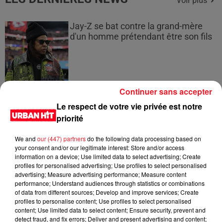
Voir plus
Jay-Z se bat contre la grand-mère
d'un homme prétendant être son fils
Continuer sans accepter
Cassie met fin à une ex-escorte
masculine dans sa bataille...
Le respect de votre vie privée est notre
priorité
We and
our (447) partners
do the following data processing based on
your consent and/or our legitimate interest: Store and/or access
information on a device; Use limited data to select advertising; Create
Des vitres tombent de la tour
profiles for personalised advertising; Use profiles to select personalised
Montparnasse : des désaccords
advertising; Measure advertising performance; Measure content
entre...
performance; Understand audiences through statistics or combinations
of data from different sources; Develop and improve services; Create
profiles to personalise content; Use profiles to select personalised
content; Use limited data to select content; Ensure security, prevent and
detect fraud, and fix errors; Deliver and present advertising and content;