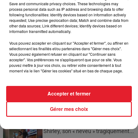
Incendies en Gironde : encore
Save and communicate privacy choices. These technologies may
plusieurs semaines avant
process personal data such as IP address and browsing data to offer
l'extinction...
following functionalities: Identify devices based on information actively
requested; Use precise geolocation data; Match and combine data from
other data sources; Link different devices; Identify devices based on
information transmitted automatically.
Bouches-du-Rhône : les ossements
Vous pouvez accepter en cliquant sur "Accepter et fermer", ou affiner en
sélectionnant les finalités et/ou partenaires dans "Gérer mes choix".
de deux militaires disparus...
Vous pouvez également refuser en cliquant sur "Continuer sans
accepter". Vos préférences ne s'appliqueront que pour ce site. Vous
pouvez mettre à jour vos choix, ou retirer votre consentement à tout
moment via le lien "Gérer les cookies" situé en bas de chaque page.
Les prix des carburants explosent :
gazole et SP95-E10 au-dessus de...
Accepter et fermer
Gérer mes choix
21 Savage rend hommage à Seven
Shirley, son « neveu » tragiquement...