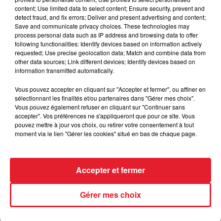
content; Use limited data to select content; Ensure security, prevent and
detect fraud, and fix errors; Deliver and present advertising and content;
Save and communicate privacy choices. These technologies may
process personal data such as IP address and browsing data to offer
Incendies en Gironde : encore
following functionalities: Identify devices based on information actively
requested; Use precise geolocation data; Match and combine data from
plusieurs semaines avant
other data sources; Link different devices; Identify devices based on
l'extinction...
information transmitted automatically.
Vous pouvez accepter en cliquant sur "Accepter et fermer", ou affiner en
sélectionnant les finalités et/ou partenaires dans "Gérer mes choix".
Vous pouvez également refuser en cliquant sur "Continuer sans
Bouches-du-Rhône : les ossements
accepter". Vos préférences ne s'appliqueront que pour ce site. Vous
de deux militaires disparus...
pouvez mettre à jour vos choix, ou retirer votre consentement à tout
moment via le lien "Gérer les cookies" situé en bas de chaque page.
Accepter et fermer
Les prix des carburants explosent :
gazole et SP95-E10 au-dessus de...
Gérer mes choix