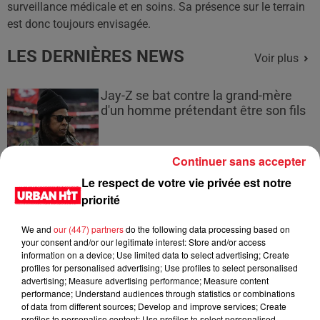
surveillance médicale et en soins. Sa présence sur le terrain
est donc toujours envisagée.
LES DERNIÈRES NEWS
Voir plus
Jay-Z se bat contre la grand-mère
d'un homme prétendant être son fils
Continuer sans accepter
Le respect de votre vie privée est notre
Cassie met fin à une ex-escorte
priorité
masculine dans sa bataille...
We and
our (447) partners
do the following data processing based on
your consent and/or our legitimate interest: Store and/or access
information on a device; Use limited data to select advertising; Create
profiles for personalised advertising; Use profiles to select personalised
advertising; Measure advertising performance; Measure content
Des vitres tombent de la tour
performance; Understand audiences through statistics or combinations
Montparnasse : des désaccords
of data from different sources; Develop and improve services; Create
entre...
profiles to personalise content; Use profiles to select personalised