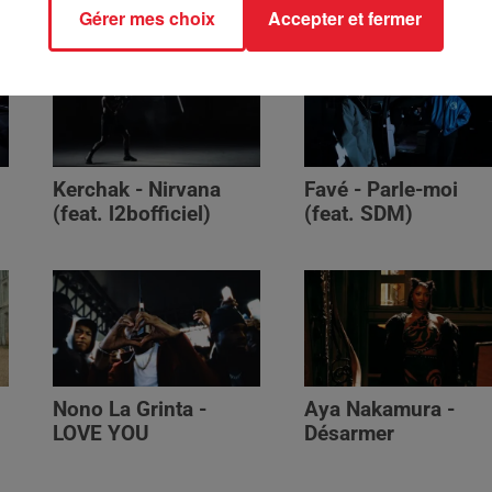
Gérer mes choix
Accepter et fermer
Kerchak - Nirvana
Favé - Parle-moi
(feat. ‪l2bofficiel‬)
(feat. SDM)
Nono La Grinta -
Aya Nakamura -
LOVE YOU
Désarmer