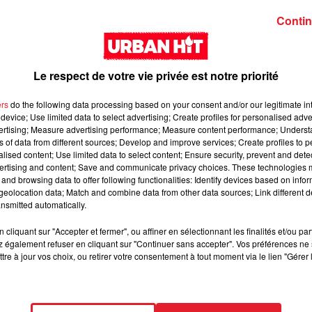
Contin
Le respect de votre vie privée est notre priorité
ers
do the following data processing based on your consent and/or our legitimate int
device; Use limited data to select advertising; Create profiles for personalised adver
vertising; Measure advertising performance; Measure content performance; Unders
Zed - Loyal
Guy2Bezbar - Big
ns of data from different sources; Develop and improve services; Create profiles to 
mama
alised content; Use limited data to select content; Ensure security, prevent and detect
ertising and content; Save and communicate privacy choices. These technologies
and browsing data to offer following functionalities: Identify devices based on infor
eolocation data; Match and combine data from other data sources; Link different de
nsmitted automatically.
cliquant sur "Accepter et fermer", ou affiner en sélectionnant les finalités et/ou pa
 également refuser en cliquant sur "Continuer sans accepter". Vos préférences ne 
tre à jour vos choix, ou retirer votre consentement à tout moment via le lien "Gérer 
GUIZMO - T’CHALLA
NAZA - BANG BAN
BANG (feat. Keblack
Gradur & Dadi)