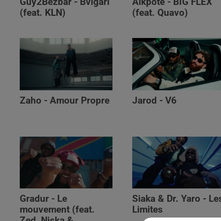
Guy2Bezbar - Bvlgari
Alkpote - BIG FLEX
(feat. KLN)
(feat. Quavo)
Zaho - Amour Propre
Jarod - V6
Gradur - Le
Siaka & Dr. Yaro - Le
mouvement (feat.
Limites
Zed, Niska &