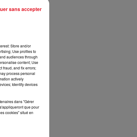
uer sans accepter
erest: Store and/or
tising; Use profiles to
tand audiences through
personalise content; Use
 fraud, and fix errors;
 may process personal
mation actively
vices; Identify devices
rtenaires dans "Gérer
s'appliqueront que pour
les cookies" situé en
G
,