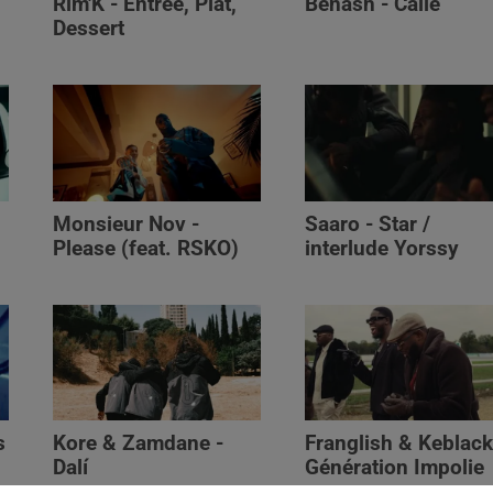
Rim'K - Entrée, Plat,
Benash - Calle
Dessert
Monsieur Nov‬ -
Saaro - Star /
Please (feat. RSKO)
interlude Yorssy
s
Kore & Zamdane -
Franglish & Keblack
Dalí
Génération Impolie