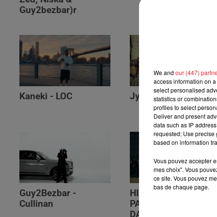
Guy2bezbar)r
We and
our (447) partn
access information on a 
select personalised ad
Kaneki - LOC
Jyeuhair - AH BON
statistics or combinatio
profiles to select person
Deliver and present adv
data such as IP address 
requested; Use precise g
based on information tra
Vous pouvez accepter en 
mes choix". Vous pouvez
ce site. Vous pouvez met
bas de chaque page.
Guy2Bezbar -
HIMRA, NINHO, NO
Cullinan
PAIN NO GAIN -
DANS LE DOS