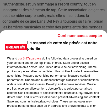
l'authenticité, est un hommage à l'esprit country, tout en
incorporant des éléments de rap. Cette association de genres
peut sembler surprenante, mais elle s'inscrit dans la
continuité de ce que Lana Del Rey a toujours su faire : briser
les barrières musicales et créer des ponts entre des mondes
qui semblent à première vue opposés.
Continuer sans accepter
Le respect de votre vie privée est notre
Cet élément est masqué compte-tenu du refus du
priorité
dépôt de cookies que vous avez exprimé. Si vous
We and
our (447) partners
do the following data processing based on
souhaitez l'afficher, merci de nous donner votre accord
your consent and/or our legitimate interest: Store and/or access
en cliquant sur le bouton ci-dessous.
information on a device; Use limited data to select advertising; Create
profiles for personalised advertising; Use profiles to select personalised
Afficher l'élément
advertising; Measure advertising performance; Measure content
performance; Understand audiences through statistics or combinations
of data from different sources; Develop and improve services; Create
LES DERNIÈRES NEWS
profiles to personalise content; Use profiles to select personalised
Voir plus
content; Use limited data to select content; Ensure security, prevent and
detect fraud, and fix errors; Deliver and present advertising and content;
Save and communicate privacy choices. These technologies may
Jay-Z se bat contre la grand-mère
process personal data such as IP address and browsing data to offer