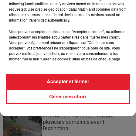
d'un homme prétendant être son fils
following functionalities: Identify devices based on information actively
requested; Use precise geolocation data; Match and combine data from
other data sources; Link different devices; Identify devices based on
information transmitted automatically.
Vous pouvez accepter en cliquant sur "Accepter et fermer", ou affiner en
Cassie met fin à une ex-escorte
sélectionnant les finalités et/ou partenaires dans "Gérer mes choix".
masculine dans sa bataille...
Vous pouvez également refuser en cliquant sur "Continuer sans
accepter". Vos préférences ne s'appliqueront que pour ce site. Vous
pouvez mettre à jour vos choix, ou retirer votre consentement à tout
moment via le lien "Gérer les cookies" situé en bas de chaque page.
Des vitres tombent de la tour
Accepter et fermer
Montparnasse : des désaccords
entre...
Gérer mes choix
Incendies en Gironde : encore
plusieurs semaines avant
l'extinction...