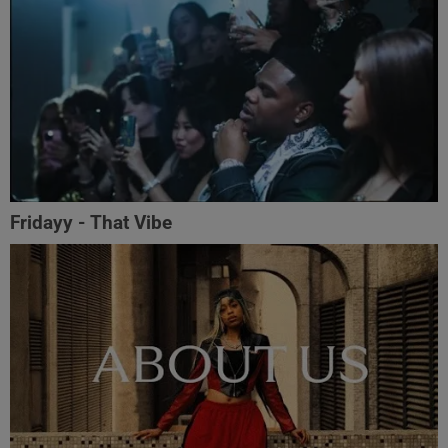
Fridayy - That Vibe