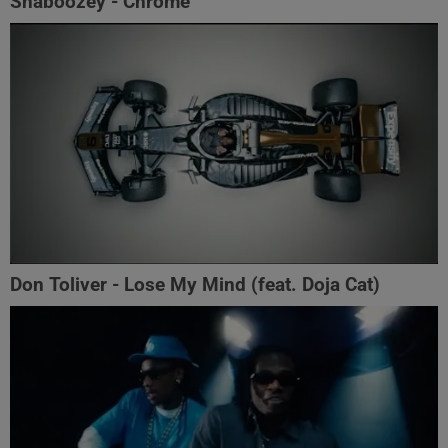
Shaboozey - Chrome
Don Toliver - Lose My Mind (feat. Doja Cat)