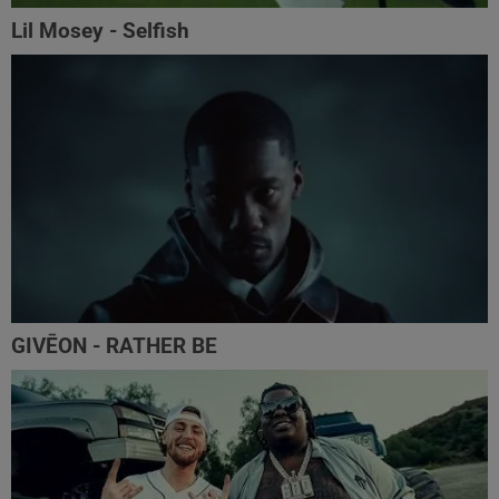
Lil Mosey - Selfish
GIVĒON - RATHER BE