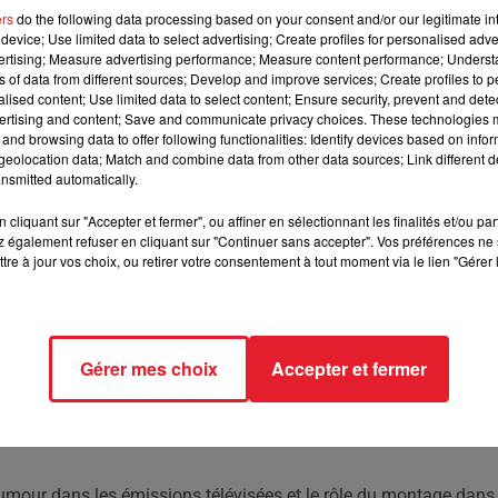
ers
do the following data processing based on your consent and/or our legitimate int
device; Use limited data to select advertising; Create profiles for personalised adver
 participation active dans « LOL : qui rit, sort ! »,
vertising; Measure advertising performance; Measure content performance; Unders
r Prime Video.
ns of data from different sources; Develop and improve services; Create profiles to 
alised content; Use limited data to select content; Ensure security, prevent and detect
ertising and content; Save and communicate privacy choices. These technologies
and browsing data to offer following functionalities: Identify devices based on infor
Video, génère des discussions animées, notamment sur la prestati
eolocation data; Match and combine data from other data sources; Link different de
éspectateurs estiment qu'il n'a pas été assez impliqué, l'artiste
nsmitted automatically.
age, mais que ses interventions auraient été écartées lors du
heures, les choix de la production ont conduit à minimiser son rô
cliquant sur "Accepter et fermer", ou affiner en sélectionnant les finalités et/ou pa
 également refuser en cliquant sur "Continuer sans accepter". Vos préférences ne 
tre à jour vos choix, ou retirer votre consentement à tout moment via le lien "Gérer 
connue par ses pairs et l'équipe technique, mais que le pouvo
ucteurs. Il exprime une certaine frustration face à cette situatio
 contrôle créatif de l'émission.
Gérer mes choix
Accepter et fermer
spective différente. Il suggère que l'humoriste aurait été trop
û intervenir et limiter sa présence à l'écran. Garin évoque des
 production à recadrer Bougheraba, expliquant ainsi sa visibilité
'humour dans les émissions télévisées et le rôle du montage dans