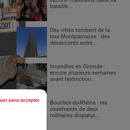
escorte masculine dans sa
bataille...
Des vitres tombent de la
tour Montparnasse : des
désaccords entre...
Incendies en Gironde :
encore plusieurs semaines
avant l'extinction...
uer sans accepter
Bouches-du-Rhône : les
ossements de deux
militaires disparus...