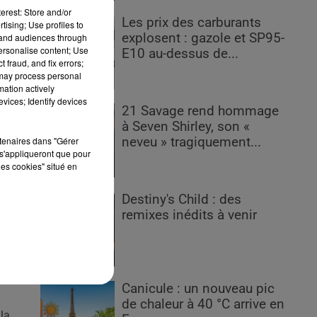
erest: Store and/or
Les prix des carburants
tising; Use profiles to
explosent : gazole et SP95-
tand audiences through
personalise content; Use
E10 au-dessus de...
 fraud, and fix errors;
 may process personal
mation actively
on
vices; Identify devices
21 Savage rend hommage
à Seven Shirley, son «
le
rtenaires dans "Gérer
neveu » tragiquement...
s'appliqueront que pour
les cookies" situé en
ir
Destiny's Child : des
n,
remixes inédits à venir
Canicule : un nouveau pic
de chaleur à 40 °C arrive en
 la