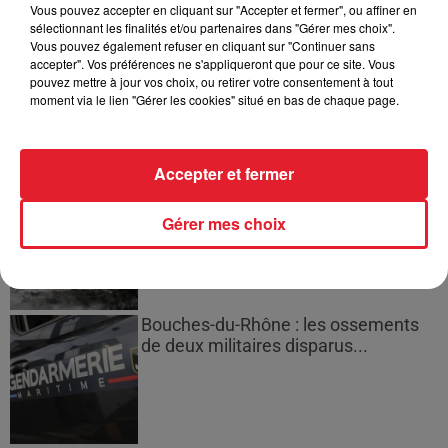
Vous pouvez accepter en cliquant sur "Accepter et fermer", ou affiner en
sélectionnant les finalités et/ou partenaires dans "Gérer mes choix".
Vous pouvez également refuser en cliquant sur "Continuer sans
Des vitres tombent de la tour
accepter". Vos préférences ne s'appliqueront que pour ce site. Vous
Montparnasse : des désaccords
pouvez mettre à jour vos choix, ou retirer votre consentement à tout
moment via le lien "Gérer les cookies" situé en bas de chaque page.
entre...
Accepter et fermer
Incendies en Gironde : encore
plusieurs semaines avant
Gérer mes choix
l'extinction...
Bouches-du-Rhône : les ossements
de deux militaires disparus...