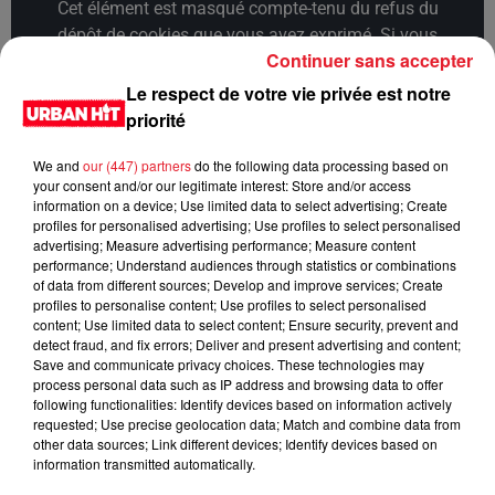
Cet élément est masqué compte-tenu du refus du
dépôt de cookies que vous avez exprimé. Si vous
Continuer sans accepter
souhaitez l'afficher, merci de nous donner votre accord
en cliquant sur le bouton ci-dessous.
Le respect de votre vie privée est notre
priorité
Afficher l'élément
We and
our (447) partners
do the following data processing based on
your consent and/or our legitimate interest: Store and/or access
LES DERNIÈRES NEWS
information on a device; Use limited data to select advertising; Create
Voir plus
profiles for personalised advertising; Use profiles to select personalised
advertising; Measure advertising performance; Measure content
Jay-Z se bat contre la grand-mère
performance; Understand audiences through statistics or combinations
of data from different sources; Develop and improve services; Create
d'un homme prétendant être son fils
profiles to personalise content; Use profiles to select personalised
content; Use limited data to select content; Ensure security, prevent and
detect fraud, and fix errors; Deliver and present advertising and content;
Save and communicate privacy choices. These technologies may
process personal data such as IP address and browsing data to offer
following functionalities: Identify devices based on information actively
Cassie met fin à une ex-escorte
requested; Use precise geolocation data; Match and combine data from
masculine dans sa bataille...
other data sources; Link different devices; Identify devices based on
information transmitted automatically.