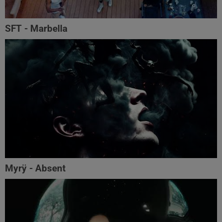
SFT - Marbella
Myrÿ - Absent