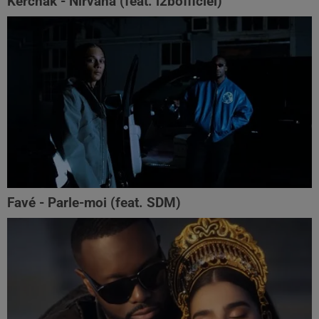
Kerchak - Nirvana (feat. ‪l2bofficiel‬)
Favé - Parle-moi (feat. SDM)