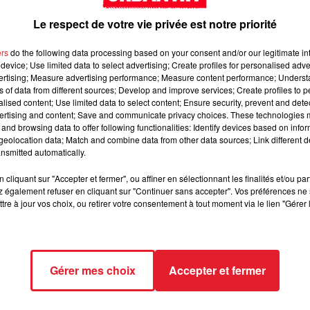
Le respect de votre vie privée est notre priorité
 un témoignage poignant pour briser les tabous
ers
do the following data processing based on your consent and/or our legitimate int
device; Use limited data to select advertising; Create profiles for personalised adver
e depuis longtemps : devenir maman. Cependant, la vie n'a pas ét
vertising; Measure advertising performance; Measure content performance; Unders
ns of data from different sources; Develop and improve services; Create profiles to 
l'infertilité reste un sujet tabou, Sarah a décidé de se confier à
alised content; Use limited data to select content; Ensure security, prevent and detect
 se trouvent dans la même situation qu'elle. Elle explique : «
ertising and content; Save and communicate privacy choices. These technologies
r d'enfant puisque je ne suis jamais tombée enceinte. J'ai
and browsing data to offer following functionalities: Identify devices based on infor
eolocation data; Match and combine data from other data sources; Link different de
s en France lorsque j'étais plus jeune. À l'âge où toutes les
nsmitted automatically.
ns, mes rendez-vous chez le gynécologue étaient pour moi un
cliquant sur "Accepter et fermer", ou affiner en sélectionnant les finalités et/ou pa
 également refuser en cliquant sur "Continuer sans accepter". Vos préférences ne 
n rêve. Elle a dû passer par des étapes très difficiles, notamme
tre à jour vos choix, ou retirer votre consentement à tout moment via le lien "Gérer 
, elle a raconté sa dernière expérience : « Donc, je viens d'avoi
i perdu une sorte de… bout de peau énorme. Je vous épargne la ph
. En fait, je suis tellement choquée parce que je comprenais ce
ça. En fait, c'est ça, c'est ton petit bébé qui ne s'est pas accroc
Gérer mes choix
Accepter et fermer
is bon, ça va passer parce que c'est la première fois que ça
J'vous jure, c'est choquant, vous perdez une sorte de morceau