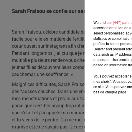
Sarah Fraisou se confie sur ses fausses couches :
We and
our (447) partn
access information on a 
Sarah Fraisou, célèbre candidate de télé-réalité, a un rêv
select personalised ad
statistics or combinatio
facile pour elle en matière de fertilité. Dans une société où 
profiles to select person
cœur ouvert sur Instagram afin d'encourager les femmes qui
Deliver and present adv
Pendant longtemps, j'ai cru que je ne pourrais jamais avoi
data such as IP address 
requested; Use precise g
multiplié plusieurs rendez-vous chez différents gynécologue
based on information tra
jeunes filles découvrent leurs corps et leurs menstruatio
cauchemar, une souffrance. »
Vous pouvez accepter en 
mes choix". Vous pouvez
Malgré ces difficultés, Sarah Fraisou n'a pas abandonné so
ce site. Vous pouvez met
des fausses couches. Dans une envie de transparence totale
bas de chaque page.
mes menstruations et j'étais aux toilettes. Et en fait, j'a
parce que c'est beaucoup trop intime. Mais je suis choquée
que c'était et j'ai appelé ma maman. Qui m'a dit que c'était 
et tu viens de le perdre. Ça me met une deuxième tarte, ma
m'arrive et je ne savais pas. Je ne m'attendais pas à ça. 