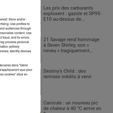
Les prix des carburants
explosent : gazole et SP95-
E10 au-dessus de...
erest: Store and/or
tising; Use profiles to
é
tand audiences through
personalise content; Use
 fraud, and fix errors;
21 Savage rend hommage
 may process personal
à Seven Shirley, son «
mation actively
neveu » tragiquement...
vices; Identify devices
rtenaires dans "Gérer
s'appliqueront que pour
Destiny's Child : des
nt
les cookies" situé en
remixes inédits à venir
r
oto
hé
Canicule : un nouveau pic
de chaleur à 40 °C arrive en