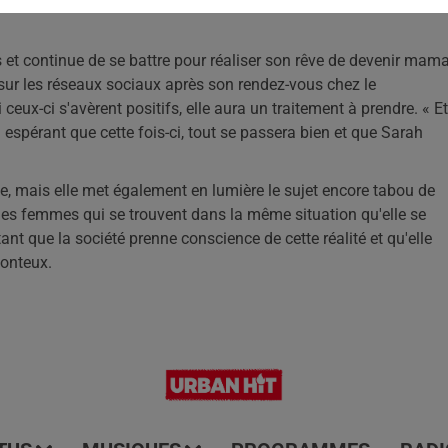
 et continue de se battre pour réaliser son rêve de devenir mam
r les réseaux sociaux après son rendez-vous chez le
ceux-ci s'avèrent positifs, elle aura un traitement à prendre. « Et
n espérant que cette fois-ci, tout se passera bien et que Sarah
e, mais elle met également en lumière le sujet encore tabou de
e les femmes qui se trouvent dans la même situation qu'elle se
nt que la société prenne conscience de cette réalité et qu'elle
honteux.