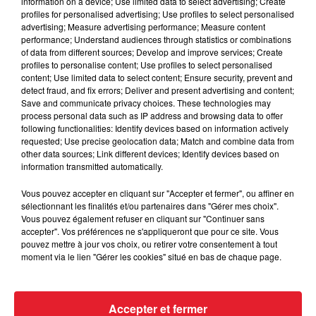
information on a device; Use limited data to select advertising; Create
Cassie met fin à une ex-escorte
profiles for personalised advertising; Use profiles to select personalised
masculine dans sa bataille...
advertising; Measure advertising performance; Measure content
performance; Understand audiences through statistics or combinations
of data from different sources; Develop and improve services; Create
profiles to personalise content; Use profiles to select personalised
content; Use limited data to select content; Ensure security, prevent and
detect fraud, and fix errors; Deliver and present advertising and content;
Des vitres tombent de la tour
Save and communicate privacy choices. These technologies may
Montparnasse : des désaccords
process personal data such as IP address and browsing data to offer
entre...
following functionalities: Identify devices based on information actively
requested; Use precise geolocation data; Match and combine data from
other data sources; Link different devices; Identify devices based on
information transmitted automatically.
Incendies en Gironde : encore
Vous pouvez accepter en cliquant sur "Accepter et fermer", ou affiner en
sélectionnant les finalités et/ou partenaires dans "Gérer mes choix".
plusieurs semaines avant
Vous pouvez également refuser en cliquant sur "Continuer sans
l'extinction...
accepter". Vos préférences ne s'appliqueront que pour ce site. Vous
pouvez mettre à jour vos choix, ou retirer votre consentement à tout
moment via le lien "Gérer les cookies" situé en bas de chaque page.
Bouches-du-Rhône : les ossements
de deux militaires disparus...
Accepter et fermer