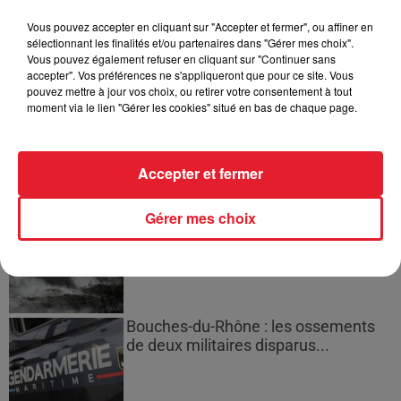
Vous pouvez accepter en cliquant sur "Accepter et fermer", ou affiner en
sélectionnant les finalités et/ou partenaires dans "Gérer mes choix".
Vous pouvez également refuser en cliquant sur "Continuer sans
accepter". Vos préférences ne s'appliqueront que pour ce site. Vous
Des vitres tombent de la tour
pouvez mettre à jour vos choix, ou retirer votre consentement à tout
Montparnasse : des désaccords
moment via le lien "Gérer les cookies" situé en bas de chaque page.
entre...
Accepter et fermer
Incendies en Gironde : encore
Gérer mes choix
plusieurs semaines avant
l'extinction...
Bouches-du-Rhône : les ossements
de deux militaires disparus...