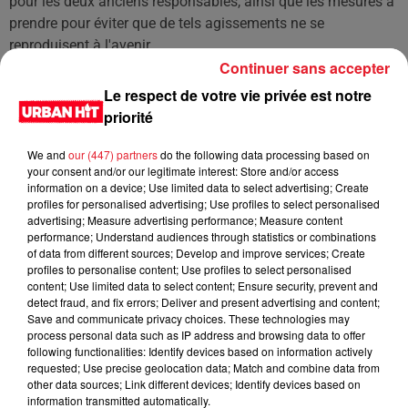
pour les deux anciens responsables, ainsi que les mesures à
prendre pour éviter que de tels agissements ne se
reproduisent à l'avenir.
Continuer sans accepter
Les clients et les franchisés de Domino's Pizza suivent
Le respect de votre vie privée est notre
l'affaire de près, espérant que justice sera rendue et que la
priorité
confiance pourra être restaurée. Ce procès est un rappel
crucial de l'importance de l'intégrité et de la transparence
We and
our (447) partners
do the following data processing based on
dans le monde des affaires.
your consent and/or our legitimate interest: Store and/or access
information on a device; Use limited data to select advertising; Create
LES DERNIÈRES NEWS
profiles for personalised advertising; Use profiles to select personalised
Voir plus
advertising; Measure advertising performance; Measure content
performance; Understand audiences through statistics or combinations
of data from different sources; Develop and improve services; Create
Jay-Z se bat contre la grand-mère
profiles to personalise content; Use profiles to select personalised
d'un homme prétendant être son fils
content; Use limited data to select content; Ensure security, prevent and
detect fraud, and fix errors; Deliver and present advertising and content;
Save and communicate privacy choices. These technologies may
process personal data such as IP address and browsing data to offer
following functionalities: Identify devices based on information actively
requested; Use precise geolocation data; Match and combine data from
Cassie met fin à une ex-escorte
other data sources; Link different devices; Identify devices based on
masculine dans sa bataille...
information transmitted automatically.