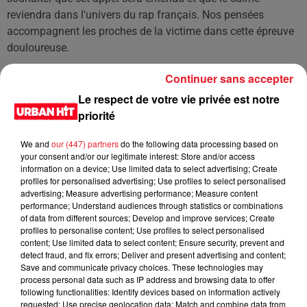
reviendra dans l'univers du rap français. Nos pensées
accompagnent les proches de la victime dans cette épreuve
douloureuse.
Continuer sans accepter
Cet élément est masqué compte-tenu du refus du
Le respect de votre vie privée est notre
dépôt de cookies que vous avez exprimé. Si vous
priorité
souhaitez l'afficher, merci de nous donner votre accord
en cliquant sur le bouton ci-dessous.
We and
our (447) partners
do the following data processing based on
your consent and/or our legitimate interest: Store and/or access
information on a device; Use limited data to select advertising; Create
Afficher l'élément
profiles for personalised advertising; Use profiles to select personalised
advertising; Measure advertising performance; Measure content
performance; Understand audiences through statistics or combinations
LES DERNIÈRES NEWS
Voir plus
of data from different sources; Develop and improve services; Create
profiles to personalise content; Use profiles to select personalised
content; Use limited data to select content; Ensure security, prevent and
Jay-Z se bat contre la grand-mère
detect fraud, and fix errors; Deliver and present advertising and content;
d'un homme prétendant être son fils
Save and communicate privacy choices. These technologies may
process personal data such as IP address and browsing data to offer
following functionalities: Identify devices based on information actively
requested; Use precise geolocation data; Match and combine data from