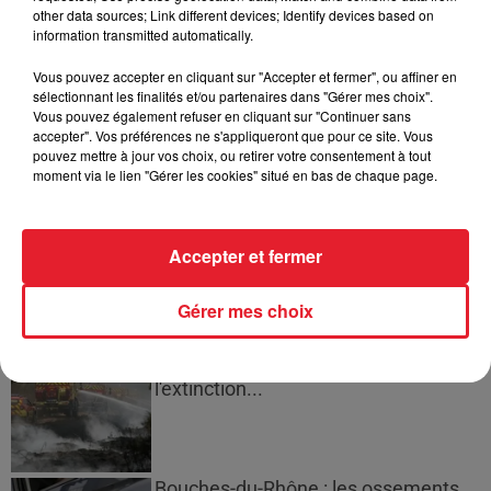
other data sources; Link different devices; Identify devices based on
information transmitted automatically.
Cassie met fin à une ex-escorte
masculine dans sa bataille...
Vous pouvez accepter en cliquant sur "Accepter et fermer", ou affiner en
sélectionnant les finalités et/ou partenaires dans "Gérer mes choix".
Vous pouvez également refuser en cliquant sur "Continuer sans
accepter". Vos préférences ne s'appliqueront que pour ce site. Vous
pouvez mettre à jour vos choix, ou retirer votre consentement à tout
moment via le lien "Gérer les cookies" situé en bas de chaque page.
Des vitres tombent de la tour
Montparnasse : des désaccords
entre...
Accepter et fermer
Gérer mes choix
Incendies en Gironde : encore
plusieurs semaines avant
l'extinction...
Bouches-du-Rhône : les ossements