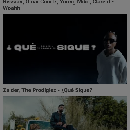
Rvssian, Omar Courtz, Young Miko, Clarent -
Woahh
Zaider, The Prodigiez - ¿Qué Sigue?