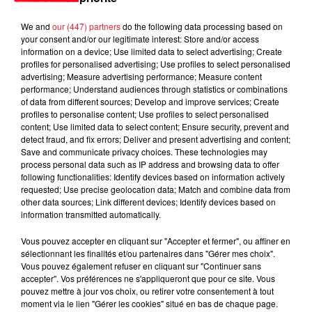
Jay-Z se bat contre la grand-mère
d'un homme prétendant être son fils
We and
our (447) partners
do the following data processing based on
your consent and/or our legitimate interest: Store and/or access
information on a device; Use limited data to select advertising; Create
profiles for personalised advertising; Use profiles to select personalised
advertising; Measure advertising performance; Measure content
performance; Understand audiences through statistics or combinations
of data from different sources; Develop and improve services; Create
Cassie met fin à une ex-escorte
profiles to personalise content; Use profiles to select personalised
masculine dans sa bataille...
content; Use limited data to select content; Ensure security, prevent and
detect fraud, and fix errors; Deliver and present advertising and content;
Save and communicate privacy choices. These technologies may
process personal data such as IP address and browsing data to offer
following functionalities: Identify devices based on information actively
requested; Use precise geolocation data; Match and combine data from
Des vitres tombent de la tour
other data sources; Link different devices; Identify devices based on
Montparnasse : des désaccords
information transmitted automatically.
entre...
Vous pouvez accepter en cliquant sur "Accepter et fermer", ou affiner en
sélectionnant les finalités et/ou partenaires dans "Gérer mes choix".
Vous pouvez également refuser en cliquant sur "Continuer sans
accepter". Vos préférences ne s'appliqueront que pour ce site. Vous
Incendies en Gironde : encore
pouvez mettre à jour vos choix, ou retirer votre consentement à tout
moment via le lien "Gérer les cookies" situé en bas de chaque page.
plusieurs semaines avant