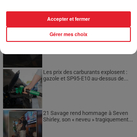
l'extinction...
Accepter et fermer
Bouches-du-Rhône : les ossements
Gérer mes choix
de deux militaires disparus...
Les prix des carburants explosent :
gazole et SP95-E10 au-dessus de...
21 Savage rend hommage à Seven
Shirley, son « neveu » tragiquement...