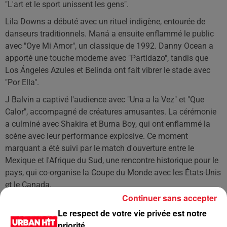
"L'art et le sport unissent les gens".
Lila Downs a débuté avec un rituel indigène, entourée de
danseurs traditionnels. Maná a ensuite enflammé le public
avec "Oye Mi Amor", un classique de 1992. Danny Ocean a
apporté une touche moderne avec "Partidazo", tandis que
Los Ángeles Azules et Belinda ont fait vibrer le stade avec
"Por Ella".
J Balvin a captivé l'audience avec "Una a la Vez" et "Que
Calor", accompagné de créatures amusantes. La cérémonie
a culminé avec Shakira et Burna Boy, qui ont enflammé la
scène avec leur performance explosive. Ce moment
marquant a été suivi par le match d'ouverture entre le
Mexique et l'Afrique du Sud, une rencontre historique pour le
pays, qui co-organise la Coupe du Monde avec les États-Unis
et le Canada.
Continuer sans accepter
LES DERNIÈRES NEWS
Voir plus
Le respect de votre vie privée est notre
priorité