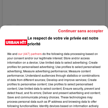
Continuer sans accepter
Le respect de votre vie privée est notre
priorité
Une publication partagée par Elio super héros (@thomaspapa)
We and
our (447) partners
do the following data processing based on
your consent and/or our legitimate interest: Store and/or access
information on a device; Use limited data to select advertising; Create
profiles for personalised advertising; Use profiles to select personalised
advertising; Measure advertising performance; Measure content
performance; Understand audiences through statistics or combinations
LES DERNIÈRES NEWS
of data from different sources; Develop and improve services; Create
Voir plus
profiles to personalise content; Use profiles to select personalised
content; Use limited data to select content; Ensure security, prevent and
detect fraud, and fix errors; Deliver and present advertising and content;
Jay-Z se bat contre la grand-mère
Save and communicate privacy choices. These technologies may
d'un homme prétendant être son fils
process personal data such as IP address and browsing data to offer
following functionalities: Identify devices based on information actively