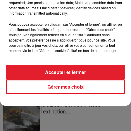
requested; Use precise geolocation data; Match and combine data from
other data sources; Link different devices; Identify devices based on
information transmitted automatically.
Cassie met fin à une ex-escorte
Vous pouvez accepter en cliquant sur "Accepter et fermer", ou affiner en
masculine dans sa bataille...
sélectionnant les finalités et/ou partenaires dans "Gérer mes choix".
Vous pouvez également refuser en cliquant sur "Continuer sans
accepter". Vos préférences ne s'appliqueront que pour ce site. Vous
pouvez mettre à jour vos choix, ou retirer votre consentement à tout
moment via le lien "Gérer les cookies" situé en bas de chaque page.
Des vitres tombent de la tour
Montparnasse : des désaccords
Accepter et fermer
entre...
Gérer mes choix
Incendies en Gironde : encore
plusieurs semaines avant
l'extinction...