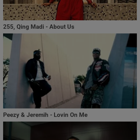
255, Qing Madi - About Us
Peezy & Jeremih - Lovin On Me