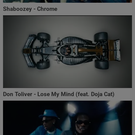
Shaboozey - Chrome
Don Toliver - Lose My Mind (feat. Doja Cat)