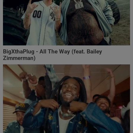
BigXthaPlug - All The Way (feat. Bailey
Zimmerman)