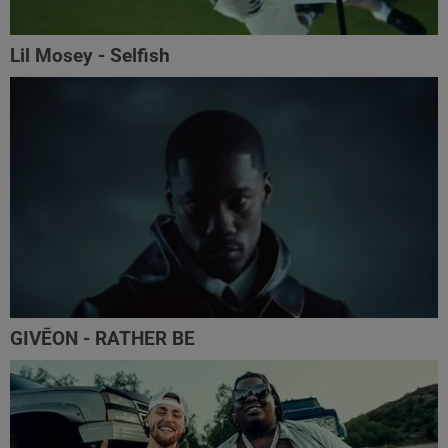
Lil Mosey - Selfish
GIVĒON - RATHER BE