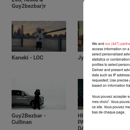
Guy2bezbar)r
We and
our (447) partn
access information on a 
select personalised ad
Kaneki - LOC
Jyeuhair - AH BON
statistics or combinatio
profiles to select person
Deliver and present adv
data such as IP address 
requested; Use precise g
based on information tra
Vous pouvez accepter en 
mes choix". Vous pouvez
ce site. Vous pouvez met
bas de chaque page.
Guy2Bezbar -
HIMRA, NINHO, NO
Cullinan
PAIN NO GAIN -
DANS LE DOS