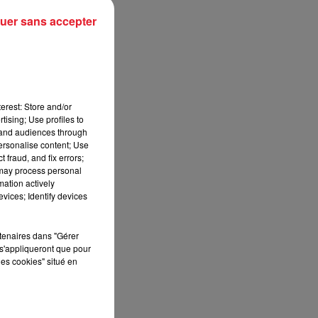
uer sans accepter
erest: Store and/or
tising; Use profiles to
tand audiences through
personalise content; Use
 fraud, and fix errors;
 may process personal
mation actively
vices; Identify devices
rtenaires dans "Gérer
s'appliqueront que pour
les cookies" situé en
G
,