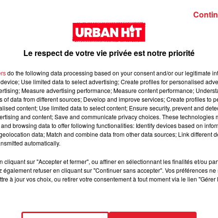
Contin
Le respect de votre vie privée est notre priorité
ers
do the following data processing based on your consent and/or our legitimate int
device; Use limited data to select advertising; Create profiles for personalised adver
vertising; Measure advertising performance; Measure content performance; Unders
Zed - Loyal
Guy2Bezbar - Big
ns of data from different sources; Develop and improve services; Create profiles to 
mama
alised content; Use limited data to select content; Ensure security, prevent and detect
ertising and content; Save and communicate privacy choices. These technologies
and browsing data to offer following functionalities: Identify devices based on infor
eolocation data; Match and combine data from other data sources; Link different de
nsmitted automatically.
cliquant sur "Accepter et fermer", ou affiner en sélectionnant les finalités et/ou pa
 également refuser en cliquant sur "Continuer sans accepter". Vos préférences ne 
tre à jour vos choix, ou retirer votre consentement à tout moment via le lien "Gérer 
GUIZMO - T’CHALLA
NAZA - BANG BAN
BANG (feat. Keblack
Gradur & Dadi)