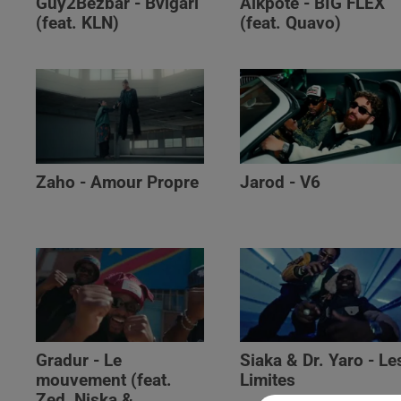
Guy2Bezbar - Bvlgari
Alkpote - BIG FLEX
(feat. KLN)
(feat. Quavo)
Zaho - Amour Propre
Jarod - V6
Gradur - Le
Siaka & Dr. Yaro - Le
mouvement (feat.
Limites
Zed, Niska &