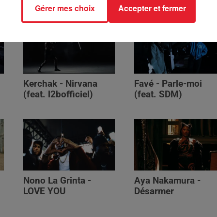
Gérer mes choix
Accepter et fermer
Kerchak - Nirvana
Favé - Parle-moi
(feat. ‪l2bofficiel‬)
(feat. SDM)
Nono La Grinta -
Aya Nakamura -
LOVE YOU
Désarmer