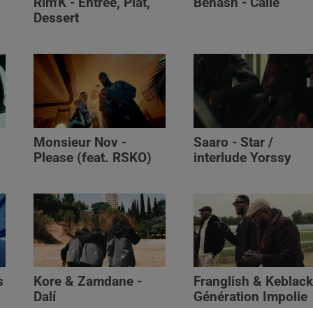
Rim'K - Entrée, Plat,
Benash - Calle
Dessert
Monsieur Nov‬ -
Saaro - Star /
Please (feat. RSKO)
interlude Yorssy
s
Kore & Zamdane -
Franglish & Keblack
Dalí
Génération Impolie