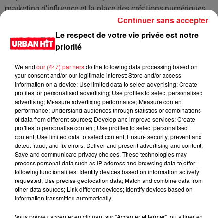
marketing d'influence et la place des créations numériques
Continuer sans accepter
dans l'industrie de la mode et de la publicité. Alors que les
avatars virtuels deviennent de plus en plus réalistes et
Le respect de votre vie privée est notre
populaires, ils pourraient bien redéfinir les normes de la
priorité
beauté et de l'interaction sociale sur les réseaux.
We and
our (447) partners
do the following data processing based on
LES DERNIÈRES NEWS
your consent and/or our legitimate interest: Store and/or access
Voir plus
information on a device; Use limited data to select advertising; Create
profiles for personalised advertising; Use profiles to select personalised
advertising; Measure advertising performance; Measure content
Jay-Z se bat contre la grand-mère
performance; Understand audiences through statistics or combinations
d'un homme prétendant être son fils
of data from different sources; Develop and improve services; Create
profiles to personalise content; Use profiles to select personalised
content; Use limited data to select content; Ensure security, prevent and
detect fraud, and fix errors; Deliver and present advertising and content;
Save and communicate privacy choices. These technologies may
process personal data such as IP address and browsing data to offer
Cassie met fin à une ex-escorte
following functionalities: Identify devices based on information actively
masculine dans sa bataille...
requested; Use precise geolocation data; Match and combine data from
other data sources; Link different devices; Identify devices based on
information transmitted automatically.
Vous pouvez accepter en cliquant sur "Accepter et fermer", ou affiner en