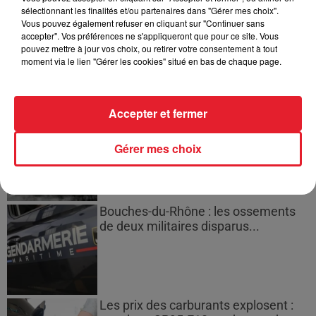
sélectionnant les finalités et/ou partenaires dans "Gérer mes choix".
Des vitres tombent de la tour
Vous pouvez également refuser en cliquant sur "Continuer sans
accepter". Vos préférences ne s'appliqueront que pour ce site. Vous
Montparnasse : des désaccords
pouvez mettre à jour vos choix, ou retirer votre consentement à tout
entre...
moment via le lien "Gérer les cookies" situé en bas de chaque page.
Accepter et fermer
Incendies en Gironde : encore
plusieurs semaines avant
l'extinction...
Gérer mes choix
Bouches-du-Rhône : les ossements
de deux militaires disparus...
Les prix des carburants explosent :