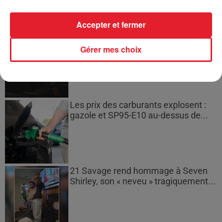
Accepter et fermer
Bouches-du-Rhône : les ossements
Gérer mes choix
de deux militaires disparus...
Les prix des carburants explosent :
gazole et SP95-E10 au-dessus de...
21 Savage rend hommage à Seven
Shirley, son « neveu » tragiquement...