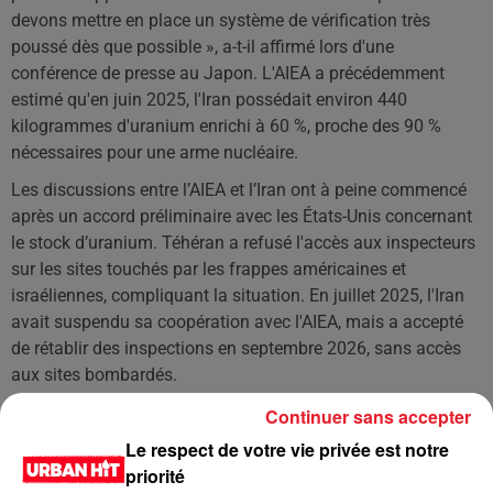
devons mettre en place un système de vérification très
poussé dès que possible », a-t-il affirmé lors d'une
conférence de presse au Japon. L'AIEA a précédemment
estimé qu'en juin 2025, l'Iran possédait environ 440
kilogrammes d'uranium enrichi à 60 %, proche des 90 %
nécessaires pour une arme nucléaire.
Les discussions entre l’AIEA et l’Iran ont à peine commencé
après un accord préliminaire avec les États-Unis concernant
le stock d’uranium. Téhéran a refusé l'accès aux inspecteurs
sur les sites touchés par les frappes américaines et
israéliennes, compliquant la situation. En juillet 2025, l'Iran
avait suspendu sa coopération avec l'AIEA, mais a accepté
de rétablir des inspections en septembre 2026, sans accès
aux sites bombardés.
Continuer sans accepter
LES DERNIÈRES NEWS
Voir plus
Le respect de votre vie privée est notre
priorité
Jay-Z se bat contre la grand-mère