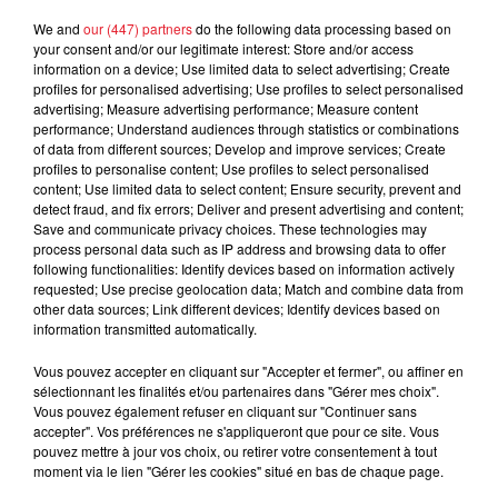
d'un homme prétendant être son fils
We and
our (447) partners
do the following data processing based on
your consent and/or our legitimate interest: Store and/or access
information on a device; Use limited data to select advertising; Create
profiles for personalised advertising; Use profiles to select personalised
advertising; Measure advertising performance; Measure content
performance; Understand audiences through statistics or combinations
Cassie met fin à une ex-escorte
of data from different sources; Develop and improve services; Create
masculine dans sa bataille...
profiles to personalise content; Use profiles to select personalised
content; Use limited data to select content; Ensure security, prevent and
detect fraud, and fix errors; Deliver and present advertising and content;
Save and communicate privacy choices. These technologies may
process personal data such as IP address and browsing data to offer
following functionalities: Identify devices based on information actively
Des vitres tombent de la tour
requested; Use precise geolocation data; Match and combine data from
other data sources; Link different devices; Identify devices based on
Montparnasse : des désaccords
information transmitted automatically.
entre...
Vous pouvez accepter en cliquant sur "Accepter et fermer", ou affiner en
sélectionnant les finalités et/ou partenaires dans "Gérer mes choix".
Vous pouvez également refuser en cliquant sur "Continuer sans
accepter". Vos préférences ne s'appliqueront que pour ce site. Vous
Incendies en Gironde : encore
pouvez mettre à jour vos choix, ou retirer votre consentement à tout
plusieurs semaines avant
moment via le lien "Gérer les cookies" situé en bas de chaque page.
l'extinction...