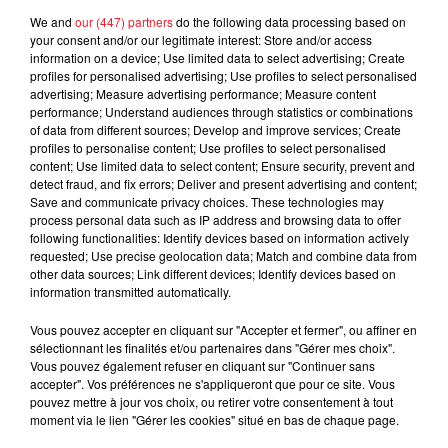
d'un homme prétendant être son fils
We and
our (447) partners
do the following data processing based on
your consent and/or our legitimate interest: Store and/or access
information on a device; Use limited data to select advertising; Create
profiles for personalised advertising; Use profiles to select personalised
advertising; Measure advertising performance; Measure content
performance; Understand audiences through statistics or combinations
Cassie met fin à une ex-escorte
of data from different sources; Develop and improve services; Create
masculine dans sa bataille...
profiles to personalise content; Use profiles to select personalised
content; Use limited data to select content; Ensure security, prevent and
detect fraud, and fix errors; Deliver and present advertising and content;
Save and communicate privacy choices. These technologies may
process personal data such as IP address and browsing data to offer
following functionalities: Identify devices based on information actively
Des vitres tombent de la tour
requested; Use precise geolocation data; Match and combine data from
Montparnasse : des désaccords
other data sources; Link different devices; Identify devices based on
information transmitted automatically.
entre...
Vous pouvez accepter en cliquant sur "Accepter et fermer", ou affiner en
sélectionnant les finalités et/ou partenaires dans "Gérer mes choix".
Vous pouvez également refuser en cliquant sur "Continuer sans
accepter". Vos préférences ne s'appliqueront que pour ce site. Vous
Incendies en Gironde : encore
pouvez mettre à jour vos choix, ou retirer votre consentement à tout
plusieurs semaines avant
moment via le lien "Gérer les cookies" situé en bas de chaque page.
l'extinction...