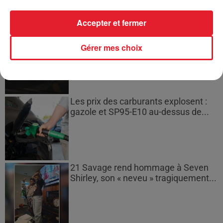
Accepter et fermer
Bouches-du-Rhône : les ossements
de deux militaires disparus...
Gérer mes choix
Les prix des carburants explosent :
gazole et SP95-E10 au-dessus de...
21 Savage rend hommage à Seven
Shirley, son « neveu » tragiquement...