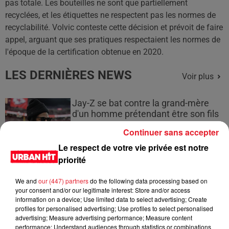
pas totale. Les bouteilles ne sont que partiellement
recyclées, et les étiquettes ne respectent pas les normes de
recyclabilité. Volvic conteste cette décision et prévoit de faire
appel, arguant que ses pratiques respectaient les normes de
l'époque de la certification obtenue en 2020.
LES DERNIÈRES NEWS
Voir plus
Jay-Z se bat contre la grand-mère
d'un homme prétendant être son fils
Continuer sans accepter
Le respect de votre vie privée est notre
priorité
Cassie met fin à une ex-escorte
We and
our (447) partners
do the following data processing based on
masculine dans sa bataille...
your consent and/or our legitimate interest: Store and/or access
information on a device; Use limited data to select advertising; Create
profiles for personalised advertising; Use profiles to select personalised
advertising; Measure advertising performance; Measure content
performance; Understand audiences through statistics or combinations