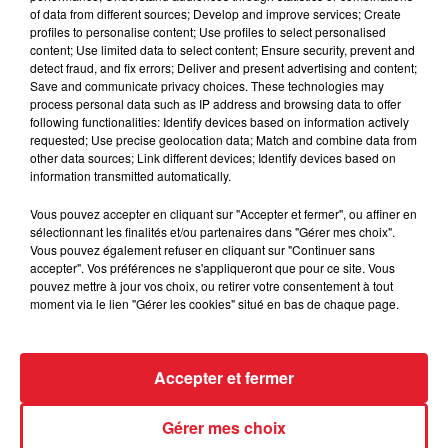
of data from different sources; Develop and improve services; Create
Des vitres tombent de la tour
profiles to personalise content; Use profiles to select personalised
Montparnasse : des désaccords
content; Use limited data to select content; Ensure security, prevent and
entre...
detect fraud, and fix errors; Deliver and present advertising and content;
Save and communicate privacy choices. These technologies may
process personal data such as IP address and browsing data to offer
following functionalities: Identify devices based on information actively
requested; Use precise geolocation data; Match and combine data from
Incendies en Gironde : encore
other data sources; Link different devices; Identify devices based on
plusieurs semaines avant
information transmitted automatically.
l'extinction...
Vous pouvez accepter en cliquant sur "Accepter et fermer", ou affiner en
sélectionnant les finalités et/ou partenaires dans "Gérer mes choix".
Vous pouvez également refuser en cliquant sur "Continuer sans
accepter". Vos préférences ne s'appliqueront que pour ce site. Vous
pouvez mettre à jour vos choix, ou retirer votre consentement à tout
Bouches-du-Rhône : les ossements
moment via le lien "Gérer les cookies" situé en bas de chaque page.
de deux militaires disparus...
Accepter et fermer
Les prix des carburants explosent :
Gérer mes choix
gazole et SP95-E10 au-dessus de...