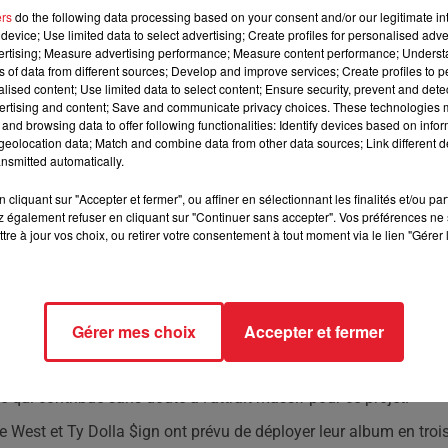
ers
do the following data processing based on your consent and/or our legitimate int
device; Use limited data to select advertising; Create profiles for personalised adver
ec Ty Dolla $ign, crée une onde de choc dans l'industri
vertising; Measure advertising performance; Measure content performance; Unders
lants.
ns of data from different sources; Develop and improve services; Create profiles to 
alised content; Use limited data to select content; Ensure security, prevent and detect
ertising and content; Save and communicate privacy choices. These technologies
and browsing data to offer following functionalities: Identify devices based on infor
du dernier album de Kanye West, intitulé “Vultures”, en duo avec
eolocation data; Match and combine data from other data sources; Link different de
t sa sortie officielle, il avait déjà suscité une immense attentio
nsmitted automatically.
u le jour le 10 février, mais ce léger contretemps n'a en rien
cliquant sur "Accepter et fermer", ou affiner en sélectionnant les finalités et/ou pa
ts pour la soirée d'écoute exclusive de l'album se sont arrachés
 également refuser en cliquant sur "Continuer sans accepter". Vos préférences ne 
reuse des fans.
tre à jour vos choix, ou retirer votre consentement à tout moment via le lien "Gérer 
es de streaming, enregistrant pas moins de 56 millions d'écoutes
des classements dans une centaine de pays. Kanye West, qui a
 au rang d'artiste le plus streamé au monde sur Spotify dès le
Gérer mes choix
Accepter et fermer
vec des artistes de renom tels que Freddie Gibbs, Quavo, Playboi
lé qui contribue sans doute à l'attrait massif pour ce projet.
ye West et Ty Dolla $ign ont prévu de déployer leur album en troi