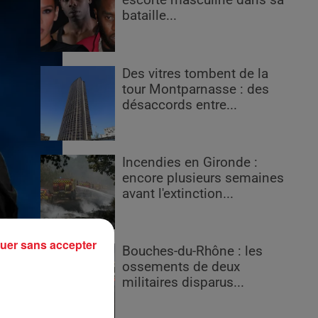
escorte masculine dans sa
bataille...
Des vitres tombent de la
tour Montparnasse : des
désaccords entre...
Incendies en Gironde :
encore plusieurs semaines
avant l'extinction...
uer sans accepter
Bouches-du-Rhône : les
ossements de deux
militaires disparus...