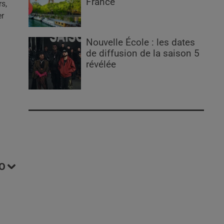
France
rs,
er
Nouvelle École : les dates
de diffusion de la saison 5
révélée
O