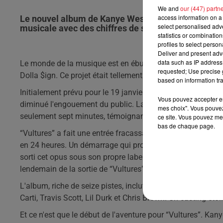
We and
our (447) partn
access information on a 
Le nouvel album de Kanye West, en collaboration av
select personalised ad
musicale avec des chiffres de streaming époustouf
statistics or combinatio
profiles to select person
Deliver and present adv
data such as IP address 
Le monde de la musique est en ébullition depuis la sortie 
requested; Use precise g
Dolla $ign. Ce projet était tellement attendu que même avan
based on information tra
Initialement prévu pour le 19 janvier, l'album a finalement v
Vous pouvez accepter en 
diminué l'engouement du public. La preuve en est, les bille
mes choix". Vous pouvez
seulement sept minutes, témoignant de l'anticipation fiév
ce site. Vous pouvez met
bas de chaque page.
“Vultures” a fait une entrée fracassante sur les plateform
en 24 heures. Un démarrage qui propulse l'album en tête 
sorti cet opus sous son propre label YZI, s'est même hissé
lendemain de la sortie de “Vultures”.
L'album, riche de seize pistes, inclut des collaborations a
Carti, Travis Scott, Lil Durk et Chris Brown. Un casting étoi
Et ce n'est que le début de l'aventure pour “Vultures”. Kan