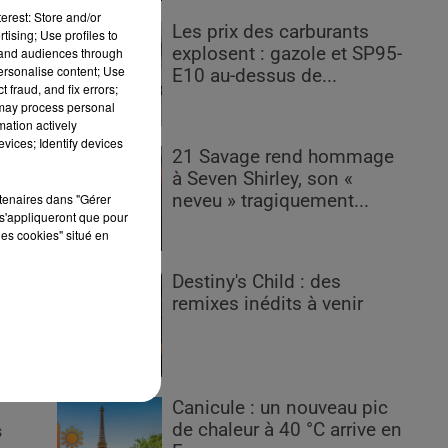
erest: Store and/or
Les prix des carburants
tising; Use profiles to
e
explosent : gazole et SP95-
tand audiences through
personalise content; Use
E10 au-dessus de...
 fraud, and fix errors;
 may process personal
mation actively
 Ty
vices; Identify devices
n.
21 Savage rend hommage
à Seven Shirley, son «
rtenaires dans "Gérer
neveu » tragiquement...
 en
s'appliqueront que pour
les cookies" situé en
Destiny's Child : des
remixes inédits à venir
Canicule : un nouveau pic
de chaleur à 40 °C arrive en
s