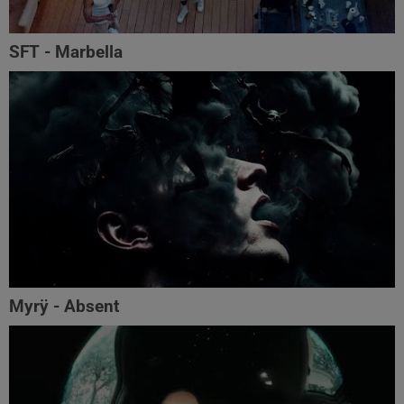
SFT - Marbella
Myrÿ - Absent