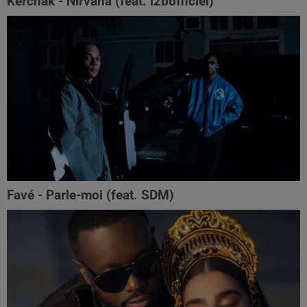
Kerchak - Nirvana (feat. ‪l2bofficiel‬)
Favé - Parle-moi (feat. SDM)