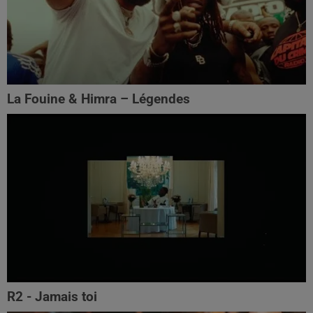
La Fouine & Himra – Légendes
R2 - Jamais toi