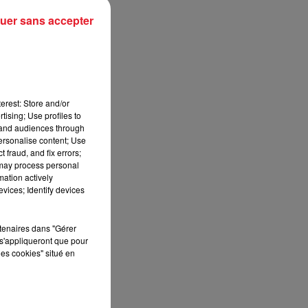
uer sans accepter
erest: Store and/or
tising; Use profiles to
tand audiences through
personalise content; Use
 fraud, and fix errors;
 may process personal
mation actively
vices; Identify devices
rtenaires dans "Gérer
s'appliqueront que pour
les cookies" situé en
G
,