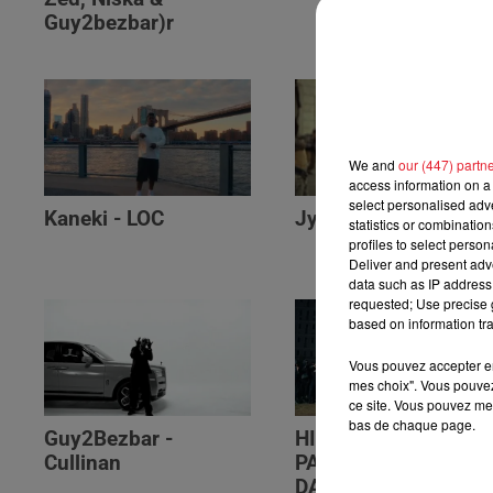
Guy2bezbar)r
We and
our (447) partn
access information on a 
select personalised ad
Kaneki - LOC
Jyeuhair - AH BON
statistics or combinatio
profiles to select person
Deliver and present adv
data such as IP address 
requested; Use precise g
based on information tra
Vous pouvez accepter en 
mes choix". Vous pouvez
ce site. Vous pouvez met
bas de chaque page.
Guy2Bezbar -
HIMRA, NINHO, NO
Cullinan
PAIN NO GAIN -
DANS LE DOS