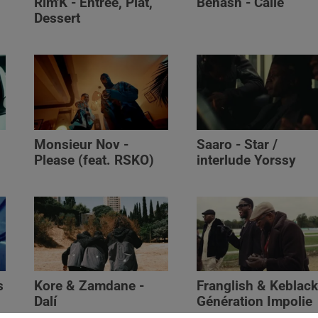
Rim'K - Entrée, Plat,
Benash - Calle
Dessert
Monsieur Nov‬ -
Saaro - Star /
Please (feat. RSKO)
interlude Yorssy
s
Kore & Zamdane -
Franglish & Keblack
Dalí
Génération Impolie