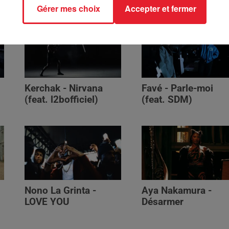
Gérer mes choix
Accepter et fermer
Kerchak - Nirvana
Favé - Parle-moi
(feat. ‪l2bofficiel‬)
(feat. SDM)
Nono La Grinta -
Aya Nakamura -
LOVE YOU
Désarmer