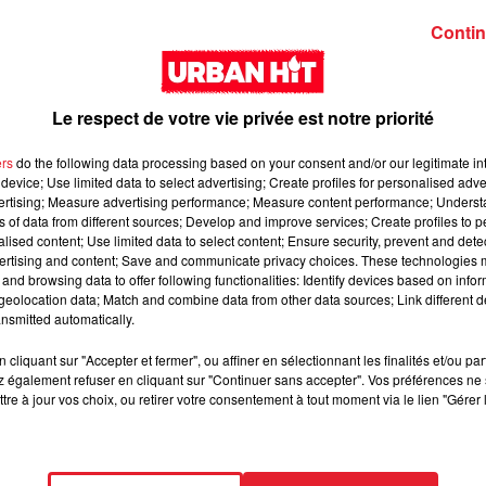
Contin
Le respect de votre vie privée est notre priorité
ers
do the following data processing based on your consent and/or our legitimate int
device; Use limited data to select advertising; Create profiles for personalised adver
vertising; Measure advertising performance; Measure content performance; Unders
Zed - Loyal
Guy2Bezbar - Big
ns of data from different sources; Develop and improve services; Create profiles to 
mama
alised content; Use limited data to select content; Ensure security, prevent and detect
ertising and content; Save and communicate privacy choices. These technologies
and browsing data to offer following functionalities: Identify devices based on infor
eolocation data; Match and combine data from other data sources; Link different de
nsmitted automatically.
cliquant sur "Accepter et fermer", ou affiner en sélectionnant les finalités et/ou pa
 également refuser en cliquant sur "Continuer sans accepter". Vos préférences ne 
tre à jour vos choix, ou retirer votre consentement à tout moment via le lien "Gérer 
GUIZMO - T’CHALLA
NAZA - BANG BAN
BANG (feat. Keblack
Gradur & Dadi)