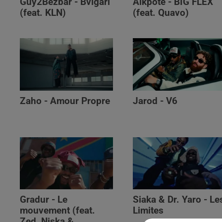
Guy2Bezbar - Bvlgari
Alkpote - BIG FLEX
(feat. KLN)
(feat. Quavo)
Zaho - Amour Propre
Jarod - V6
Gradur - Le
Siaka & Dr. Yaro - Le
mouvement (feat.
Limites
Zed, Niska &