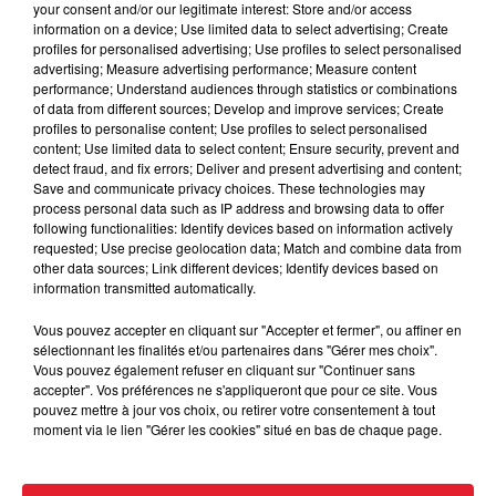
your consent and/or our legitimate interest: Store and/or access
information on a device; Use limited data to select advertising; Create
profiles for personalised advertising; Use profiles to select personalised
Cassie met fin à une ex-escorte
advertising; Measure advertising performance; Measure content
masculine dans sa bataille...
performance; Understand audiences through statistics or combinations
of data from different sources; Develop and improve services; Create
profiles to personalise content; Use profiles to select personalised
content; Use limited data to select content; Ensure security, prevent and
detect fraud, and fix errors; Deliver and present advertising and content;
Save and communicate privacy choices. These technologies may
Des vitres tombent de la tour
process personal data such as IP address and browsing data to offer
following functionalities: Identify devices based on information actively
Montparnasse : des désaccords
requested; Use precise geolocation data; Match and combine data from
entre...
other data sources; Link different devices; Identify devices based on
information transmitted automatically.
Vous pouvez accepter en cliquant sur "Accepter et fermer", ou affiner en
sélectionnant les finalités et/ou partenaires dans "Gérer mes choix".
Incendies en Gironde : encore
Vous pouvez également refuser en cliquant sur "Continuer sans
plusieurs semaines avant
accepter". Vos préférences ne s'appliqueront que pour ce site. Vous
l'extinction...
pouvez mettre à jour vos choix, ou retirer votre consentement à tout
moment via le lien "Gérer les cookies" situé en bas de chaque page.