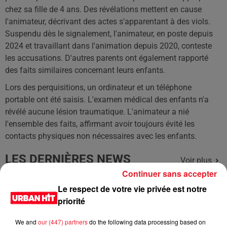
chez sa fille de 4 ans. Des révélations mettent en cause
l'animateur, décrivant des actes s'apparentant à des viols.
Suspendu dès le signalement, l'animateur, en poste depuis
2024 et travaillant dans l'animation depuis 2020, conteste
les accusations. D'autres parents ont également rapporté
des faits similaires concernant leurs enfants.
Lors des perquisitions, un ordinateur et un téléphone
portable ont été saisis. L'examen médical des enfants n'a
révélé aucune lésion traumatique. L'animateur a nié
l'ensemble des faits, affirmant avoir toujours évité les
contacts physiques non nécessaires avec les enfants.
LES DERNIÈRES NEWS
Voir plus
Continuer sans accepter
Jay-Z se bat contre la grand-mère
Le respect de votre vie privée est notre
d'un homme prétendant être son fils
priorité
We and
our (447) partners
do the following data processing based on