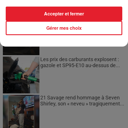
Accepter et fermer
Bouches-du-Rhône : les ossements
de deux militaires disparus...
Gérer mes choix
Les prix des carburants explosent :
gazole et SP95-E10 au-dessus de...
21 Savage rend hommage à Seven
Shirley, son « neveu » tragiquement...