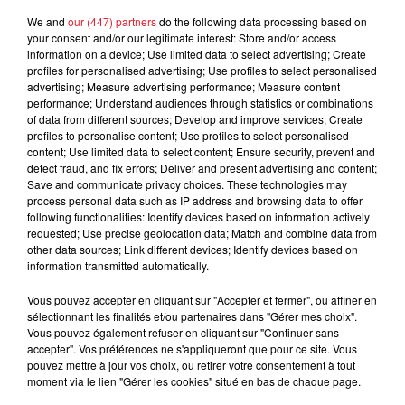
d'un homme prétendant être son fils
We and
our (447) partners
do the following data processing based on
your consent and/or our legitimate interest: Store and/or access
information on a device; Use limited data to select advertising; Create
profiles for personalised advertising; Use profiles to select personalised
advertising; Measure advertising performance; Measure content
performance; Understand audiences through statistics or combinations
Cassie met fin à une ex-escorte
of data from different sources; Develop and improve services; Create
masculine dans sa bataille...
profiles to personalise content; Use profiles to select personalised
content; Use limited data to select content; Ensure security, prevent and
detect fraud, and fix errors; Deliver and present advertising and content;
Save and communicate privacy choices. These technologies may
process personal data such as IP address and browsing data to offer
following functionalities: Identify devices based on information actively
Des vitres tombent de la tour
requested; Use precise geolocation data; Match and combine data from
other data sources; Link different devices; Identify devices based on
Montparnasse : des désaccords
information transmitted automatically.
entre...
Vous pouvez accepter en cliquant sur "Accepter et fermer", ou affiner en
sélectionnant les finalités et/ou partenaires dans "Gérer mes choix".
Vous pouvez également refuser en cliquant sur "Continuer sans
accepter". Vos préférences ne s'appliqueront que pour ce site. Vous
Incendies en Gironde : encore
pouvez mettre à jour vos choix, ou retirer votre consentement à tout
plusieurs semaines avant
moment via le lien "Gérer les cookies" situé en bas de chaque page.
l'extinction...