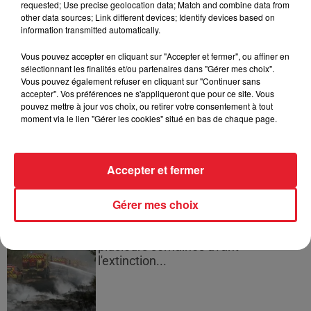
requested; Use precise geolocation data; Match and combine data from
other data sources; Link different devices; Identify devices based on
information transmitted automatically.
Cassie met fin à une ex-escorte
Vous pouvez accepter en cliquant sur "Accepter et fermer", ou affiner en
masculine dans sa bataille...
sélectionnant les finalités et/ou partenaires dans "Gérer mes choix".
Vous pouvez également refuser en cliquant sur "Continuer sans
accepter". Vos préférences ne s'appliqueront que pour ce site. Vous
pouvez mettre à jour vos choix, ou retirer votre consentement à tout
moment via le lien "Gérer les cookies" situé en bas de chaque page.
Des vitres tombent de la tour
Montparnasse : des désaccords
Accepter et fermer
entre...
Gérer mes choix
Incendies en Gironde : encore
plusieurs semaines avant
l'extinction...