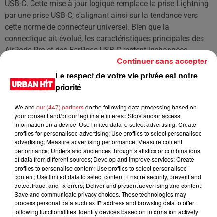
USB-C. Cette mise à jour logique remplace la prise Lightning
par une prise USB-C, s'alignant ainsi sur la tendance vers
cette norme de connecteur universel. Bien que la
connectique ait évolué, les caractéristiques principales des
AirPods Pro et des EarPods USB-C restent inchangées.
Continuer sans accepter
L'un des aspects les plus intéressants de cette évolution est
Le respect de votre vie privée est notre
la réduction des prix des AirPods Pro. Désormais, le modèle
priorité
avec connecteur USB-C est disponible au tarif de 279 euros,
soit une baisse par rapport au prix de 299 euros de la version
We and
our (447) partners
do the following data processing based on
précédente avec connecteur Lightning. Cette réduction de
your consent and/or our legitimate interest: Store and/or access
information on a device; Use limited data to select advertising; Create
prix rend les AirPods Pro encore plus accessibles pour un
profiles for personalised advertising; Use profiles to select personalised
public plus large.
advertising; Measure advertising performance; Measure content
performance; Understand audiences through statistics or combinations
LES DERNIÈRES NEWS
of data from different sources; Develop and improve services; Create
Voir plus
profiles to personalise content; Use profiles to select personalised
content; Use limited data to select content; Ensure security, prevent and
Jay-Z se bat contre la grand-mère
detect fraud, and fix errors; Deliver and present advertising and content;
Save and communicate privacy choices. These technologies may
d'un homme prétendant être son fils
process personal data such as IP address and browsing data to offer
following functionalities: Identify devices based on information actively