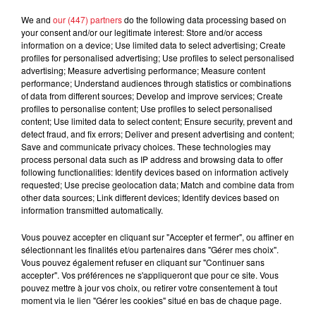
d'un homme prétendant être son fils
We and
our (447) partners
do the following data processing based on
your consent and/or our legitimate interest: Store and/or access
information on a device; Use limited data to select advertising; Create
profiles for personalised advertising; Use profiles to select personalised
advertising; Measure advertising performance; Measure content
performance; Understand audiences through statistics or combinations
Cassie met fin à une ex-escorte
of data from different sources; Develop and improve services; Create
masculine dans sa bataille...
profiles to personalise content; Use profiles to select personalised
content; Use limited data to select content; Ensure security, prevent and
detect fraud, and fix errors; Deliver and present advertising and content;
Save and communicate privacy choices. These technologies may
process personal data such as IP address and browsing data to offer
following functionalities: Identify devices based on information actively
requested; Use precise geolocation data; Match and combine data from
Des vitres tombent de la tour
other data sources; Link different devices; Identify devices based on
Montparnasse : des désaccords
information transmitted automatically.
entre...
Vous pouvez accepter en cliquant sur "Accepter et fermer", ou affiner en
sélectionnant les finalités et/ou partenaires dans "Gérer mes choix".
Vous pouvez également refuser en cliquant sur "Continuer sans
accepter". Vos préférences ne s'appliqueront que pour ce site. Vous
Incendies en Gironde : encore
pouvez mettre à jour vos choix, ou retirer votre consentement à tout
plusieurs semaines avant
moment via le lien "Gérer les cookies" situé en bas de chaque page.
l'extinction...