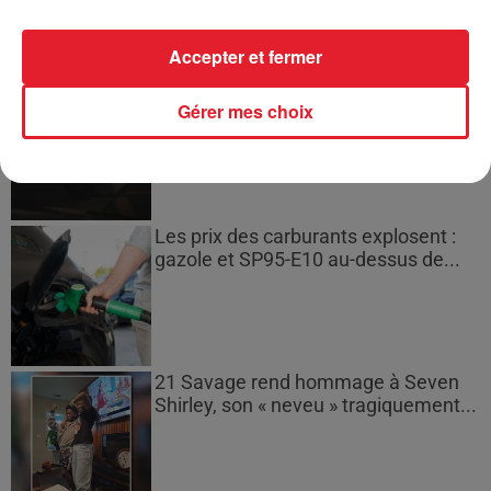
Accepter et fermer
Bouches-du-Rhône : les ossements
Gérer mes choix
de deux militaires disparus...
Les prix des carburants explosent :
gazole et SP95-E10 au-dessus de...
21 Savage rend hommage à Seven
Shirley, son « neveu » tragiquement...