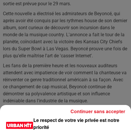
sortie est prévue pour le 29 mars.
Cette nouvelle a électrisé les admirateurs de Beyoncé, qui
après avoir été conquis par les rythmes house de son dernier
album, sont curieux de découvrir son incursion dans le
monde de la musique country. L'annonce a fait le tour de la
planète, coïncidant avec la victoire des Kansas City Chiefs
lors du Super Bowl à Las Vegas. Beyoncé prouve une fois de
plus qu'elle maîtrise l'art de 'casser Internet'.
Les fans de la première heure et les nouveaux auditeurs
attendent avec impatience de voir comment la chanteuse va
réinventer ce genre traditionnel américain à sa façon. Avec
ce changement de cap musical, Beyoncé continue de
démontrer sa polyvalence artistique et son influence
indéniable dans l'industrie de la musique.
Continuer sans accepter
LES DERNIÈRES NEWS
Voir plus
Le respect de votre vie privée est notre
priorité
Jay-Z se bat contre la grand-mère