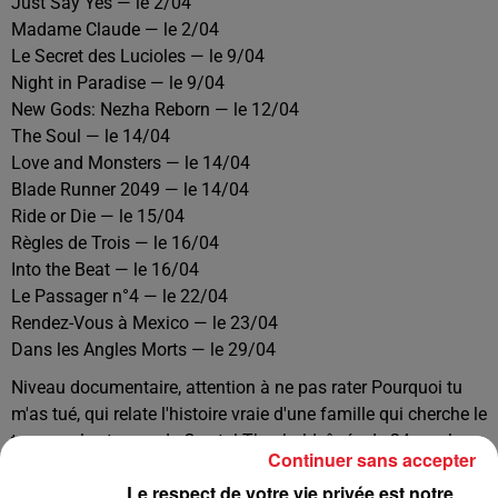
Just Say Yes — le 2/04
Madame Claude — le 2/04
Le Secret des Lucioles — le 9/04
Night in Paradise — le 9/04
New Gods: Nezha Reborn — le 12/04
The Soul — le 14/04
Love and Monsters — le 14/04
Blade Runner 2049 — le 14/04
Ride or Die — le 15/04
Règles de Trois — le 16/04
Into the Beat — le 16/04
Le Passager n°4 — le 22/04
Rendez-Vous à Mexico — le 23/04
Dans les Angles Morts — le 29/04
Niveau documentaire, attention à ne pas rater Pourquoi tu
m'as tué, qui relate l'histoire vraie d'une famille qui cherche le
tueur ou les tueurs de Crystal Theobald, âgée de 24 ans lors
Continuer sans accepter
de sa mort survenue en 2006.
Le respect de votre vie privée est notre