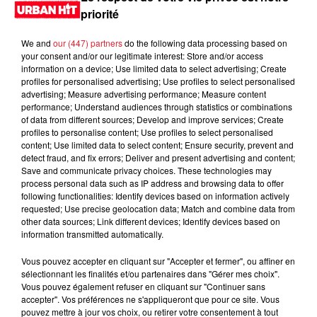
La ligne est très fine entre la justice et la vengeance ! Ce
priorité
documentaire relate l’histoire d’une famille dévastée par le
chagrin qui se met à traquer sur les réseaux sociaux les
We and
our (447) partners
do the following data processing based on
meurtriers de Crystal Theobald décédée en 2006 à l’âge de
your consent and/or our legitimate interest: Store and/or access
information on a device; Use limited data to select advertising; Create
24 ans.
profiles for personalised advertising; Use profiles to select personalised
advertising; Measure advertising performance; Measure content
Tops des documentaires prévus pour avril :
performance; Understand audiences through statistics or combinations
Cauchemars et canulars (saison 2) — le 01/04
of data from different sources; Develop and improve services; Create
Dis-Moi ce que Tu Portes — le 01/04
profiles to personalise content; Use profiles to select personalised
content; Use limited data to select content; Ensure security, prevent and
Dolly Parton : Le Concert-Hommage MusiCares — le 07/04
detect fraud, and fix errors; Deliver and present advertising and content;
Mariage Farpait — le 07/04
Save and communicate privacy choices. These technologies may
Indian Big Day : Collection 2 — le 07/04
process personal data such as IP address and browsing data to offer
following functionalities: Identify devices based on information actively
Mon amour : En six histoires — le 13/04
requested; Use precise geolocation data; Match and combine data from
The Circle (saison 2) — le 14/04
other data sources; Link different devices; Identify devices based on
La Vie en Couleurs avec David Attenborough — le 22/04
information transmitted automatically.
Le Guide Headspace du Sommeil — le 28/04
Vous pouvez accepter en cliquant sur "Accepter et fermer", ou affiner en
Stars de compagnie — le 30/04
sélectionnant les finalités et/ou partenaires dans "Gérer mes choix".
Vous pouvez également refuser en cliquant sur "Continuer sans
accepter". Vos préférences ne s'appliqueront que pour ce site. Vous
pouvez mettre à jour vos choix, ou retirer votre consentement à tout