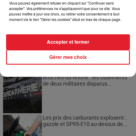
Montparnasse : des désaccords
Vous pouvez également refuser en cliquant sur "Continuer sans
accepter". Vos préférences ne s'appliqueront que pour ce site. Vous
entre...
pouvez mettre à jour vos choix, ou retirer votre consentement à tout
moment via le lien "Gérer les cookies" situé en bas de chaque page.
Incendies en Gironde : encore
Accepter et fermer
plusieurs semaines avant
l'extinction...
Gérer mes choix
Bouches-du-Rhône : les ossements
de deux militaires disparus...
Les prix des carburants explosent :
gazole et SP95-E10 au-dessus de...