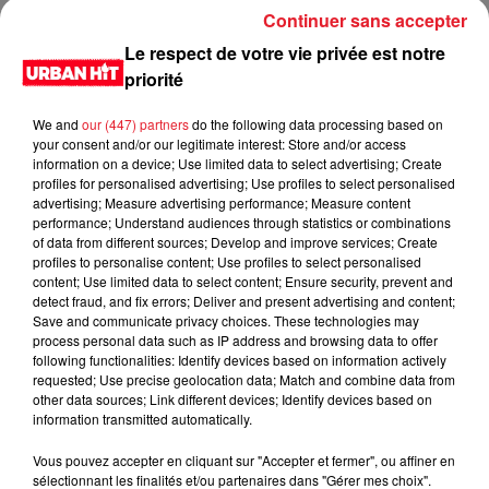
Continuer sans accepter
police nationale (IGPN) une enquête sur les conditions dans
lesquelles le scooter a chuté, et a ouvert une autre enquête
Le respect de votre vie privée est notre
sur le refus d'obtempérer de la conductrice.
priorité
LES DERNIÈRES NEWS
We and
our (447) partners
do the following data processing based on
Voir plus
your consent and/or our legitimate interest: Store and/or access
information on a device; Use limited data to select advertising; Create
profiles for personalised advertising; Use profiles to select personalised
Jay-Z se bat contre la grand-mère
advertising; Measure advertising performance; Measure content
d'un homme prétendant être son fils
performance; Understand audiences through statistics or combinations
of data from different sources; Develop and improve services; Create
profiles to personalise content; Use profiles to select personalised
content; Use limited data to select content; Ensure security, prevent and
detect fraud, and fix errors; Deliver and present advertising and content;
Save and communicate privacy choices. These technologies may
Cassie met fin à une ex-escorte
process personal data such as IP address and browsing data to offer
masculine dans sa bataille...
following functionalities: Identify devices based on information actively
requested; Use precise geolocation data; Match and combine data from
other data sources; Link different devices; Identify devices based on
information transmitted automatically.
Vous pouvez accepter en cliquant sur "Accepter et fermer", ou affiner en
Des vitres tombent de la tour
sélectionnant les finalités et/ou partenaires dans "Gérer mes choix".