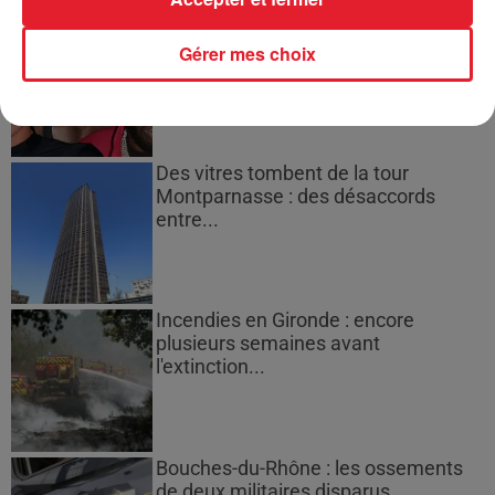
Cassie met fin à une ex-escorte
masculine dans sa bataille...
Gérer mes choix
Des vitres tombent de la tour
Montparnasse : des désaccords
entre...
Incendies en Gironde : encore
plusieurs semaines avant
l'extinction...
Bouches-du-Rhône : les ossements
de deux militaires disparus...