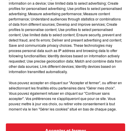
information on a device; Use limited data to select advertising; Create
vraiment la sneaker la plus attendue de 2023, mais il est
profiles for personalised advertising; Use profiles to select personalised
certain que l'intérêt des fans est très élevé.
advertising; Measure advertising performance; Measure content
performance; Understand audiences through statistics or combinations
of data from different sources; Develop and improve services; Create
profiles to personalise content; Use profiles to select personalised
Cet élément est masqué compte-tenu du refus du
content; Use limited data to select content; Ensure security, prevent and
dépôt de cookies que vous avez exprimé. Si vous
detect fraud, and fix errors; Deliver and present advertising and content;
souhaitez l'afficher, merci de nous donner votre accord
Save and communicate privacy choices. These technologies may
process personal data such as IP address and browsing data to offer
en cliquant sur le bouton ci-dessous.
following functionalities: Identify devices based on information actively
requested; Use precise geolocation data; Match and combine data from
Afficher l'élément
other data sources; Link different devices; Identify devices based on
information transmitted automatically.
LES DERNIÈRES NEWS
Vous pouvez accepter en cliquant sur "Accepter et fermer", ou affiner en
Voir plus
sélectionnant les finalités et/ou partenaires dans "Gérer mes choix".
Vous pouvez également refuser en cliquant sur "Continuer sans
accepter". Vos préférences ne s'appliqueront que pour ce site. Vous
Jay-Z se bat contre la grand-mère
pouvez mettre à jour vos choix, ou retirer votre consentement à tout
d'un homme prétendant être son fils
moment via le lien "Gérer les cookies" situé en bas de chaque page.
Accepter et fermer